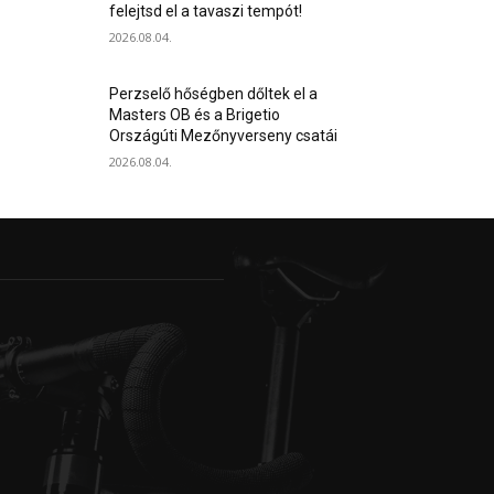
felejtsd el a tavaszi tempót!
2026.08.04.
Perzselő hőségben dőltek el a
Masters OB és a Brigetio
Országúti Mezőnyverseny csatái
2026.08.04.