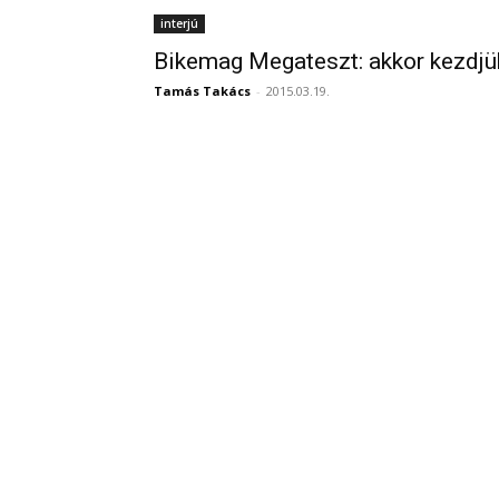
interjú
Bikemag Megateszt: akkor kezdjü
Tamás Takács
-
2015.03.19.