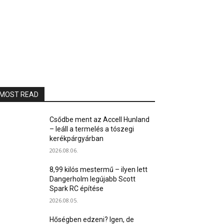
MOST READ
Csődbe ment az Accell Hunland
– leáll a termelés a tószegi
kerékpárgyárban
2026.08.06.
8,99 kilós mestermű – ilyen lett
Dangerholm legújabb Scott
Spark RC építése
2026.08.05.
Hőségben edzeni? Igen, de