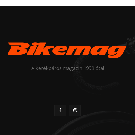
A kerékpáros magazin 1999 óta!