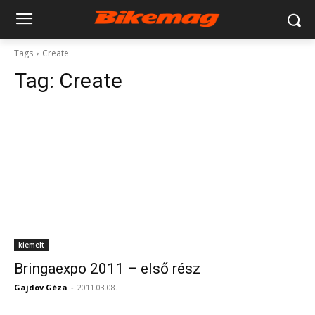
Tags
Create
Tag:
Create
kiemelt
Bringaexpo 2011 – első rész
Gajdov Géza
-
2011.03.08.