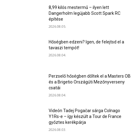
8,99 kilós mestermű – ilyen lett
Dangerholm legújabb Scott Spark RC
építése
2026.08.05.
Hőségben edzeni? Igen, de felejtsd el a
tavaszi tempót!
2026.08.04.
Perzselő hőségben dőltek el a Masters OB
és a Brigetio Országúti Mezőnyverseny
csatái
2026.08.04.
Videón Tadej Pogačar sárga Colnago
Y1Rs-e – így készült a Tour de France
győztes kerékpárja
2026.08.03.