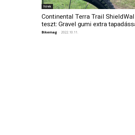
hírek
Continental Terra Trail ShieldWal
teszt: Gravel gumi extra tapadáss
Bikemag
-
2022.10.11.