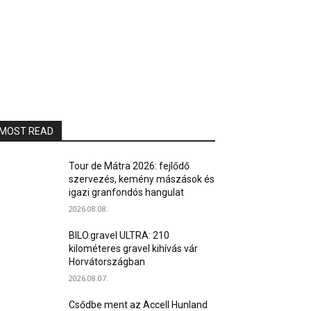
MOST READ
Tour de Mátra 2026: fejlődő
szervezés, kemény mászások és
igazi granfondós hangulat
2026.08.08.
BILO.gravel ULTRA: 210
kilométeres gravel kihívás vár
Horvátországban
2026.08.07.
Csődbe ment az Accell Hunland