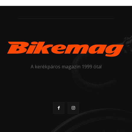
A kerékpáros magazin 1999 óta!