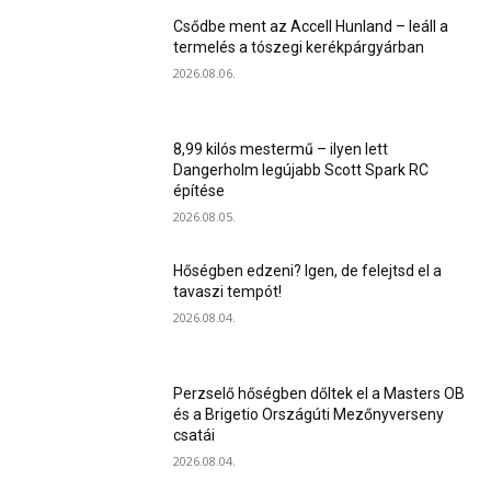
Csődbe ment az Accell Hunland – leáll a
termelés a tószegi kerékpárgyárban
2026.08.06.
8,99 kilós mestermű – ilyen lett
Dangerholm legújabb Scott Spark RC
építése
2026.08.05.
Hőségben edzeni? Igen, de felejtsd el a
tavaszi tempót!
2026.08.04.
Perzselő hőségben dőltek el a Masters OB
és a Brigetio Országúti Mezőnyverseny
csatái
2026.08.04.