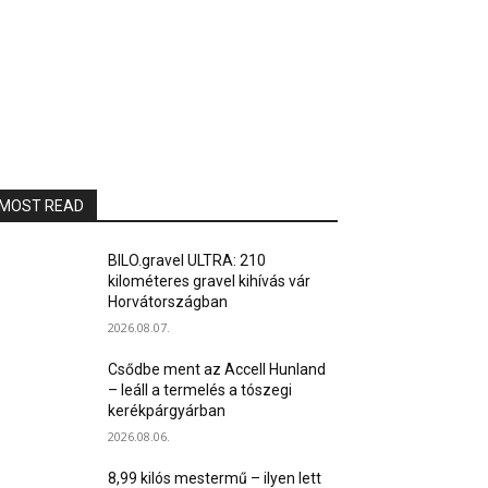
MOST READ
BILO.gravel ULTRA: 210
kilométeres gravel kihívás vár
Horvátországban
2026.08.07.
Csődbe ment az Accell Hunland
– leáll a termelés a tószegi
kerékpárgyárban
2026.08.06.
8,99 kilós mestermű – ilyen lett