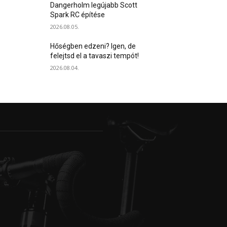
Dangerholm legújabb Scott
Spark RC építése
2026.08.05.
Hőségben edzeni? Igen, de
felejtsd el a tavaszi tempót!
2026.08.04.