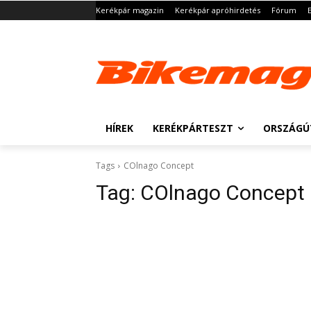
Kerékpár magazin
Kerékpár apróhirdetés
Fórum
HÍREK
KERÉKPÁRTESZT
ORSZÁGÚ
Tags
COlnago Concept
Tag:
COlnago Concept