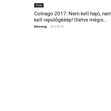
hírek
Colnago 2017: Nem kell hajó, ne
kell repülőgééép! Illetve mégis…
Bikemag
-
2016.09.18.