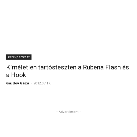
kerékpárteszt
Kíméletlen tartósteszten a Rubena Flash és
a Hook
Gajdov Géza
-
2012.07.17.
- Advertisment -