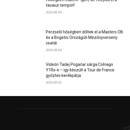
tavaszi tempót!
2026.08.04.
Perzselő hőségben dőltek el a Masters OB
és a Brigetio Országúti Mezőnyverseny
csatái
2026.08.04.
Videón Tadej Pogačar sárga Colnago
Y1Rs-e – így készült a Tour de France
győztes kerékpárja
2026.08.03.