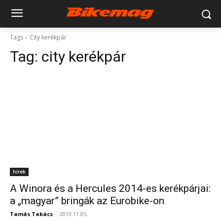
Tags
City kerékpár
Tag:
city kerékpár
hírek
A Winora és a Hercules 2014-es kerékpárjai:
a „magyar” bringák az Eurobike-on
Tamás Takács
-
2013.11.05.