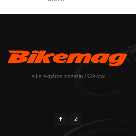
A kerékpáros magazin 1999 óta!