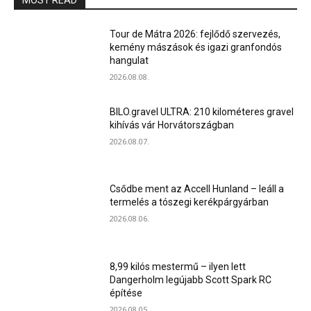
MOST READ
Tour de Mátra 2026: fejlődő szervezés,
kemény mászások és igazi granfondós
hangulat
2026.08.08.
BILO.gravel ULTRA: 210 kilométeres gravel
kihívás vár Horvátországban
2026.08.07.
Csődbe ment az Accell Hunland – leáll a
termelés a tószegi kerékpárgyárban
2026.08.06.
8,99 kilós mestermű – ilyen lett
Dangerholm legújabb Scott Spark RC
építése
2026.08.05.