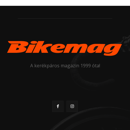
A kerékpáros magazin 1999 óta!