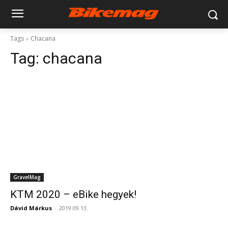
Tags
Chacana
Tag:
chacana
GravelMag
KTM 2020 – eBike hegyek!
Dávid Márkus
-
2019.09.13.