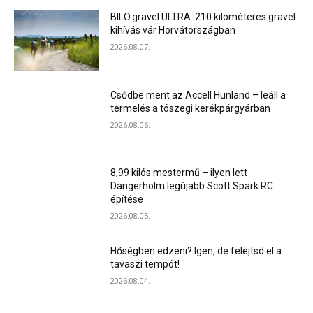
BILO.gravel ULTRA: 210 kilométeres gravel
kihívás vár Horvátországban
2026.08.07.
Csődbe ment az Accell Hunland – leáll a
termelés a tószegi kerékpárgyárban
2026.08.06.
8,99 kilós mestermű – ilyen lett
Dangerholm legújabb Scott Spark RC
építése
2026.08.05.
Hőségben edzeni? Igen, de felejtsd el a
tavaszi tempót!
2026.08.04.