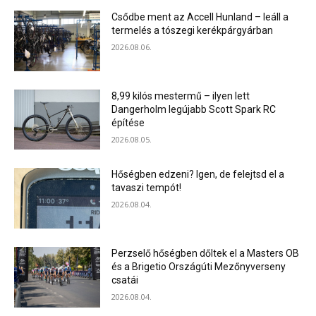
Csődbe ment az Accell Hunland – leáll a
termelés a tószegi kerékpárgyárban
2026.08.06.
8,99 kilós mestermű – ilyen lett
Dangerholm legújabb Scott Spark RC
építése
2026.08.05.
Hőségben edzeni? Igen, de felejtsd el a
tavaszi tempót!
2026.08.04.
Perzselő hőségben dőltek el a Masters OB
és a Brigetio Országúti Mezőnyverseny
csatái
2026.08.04.