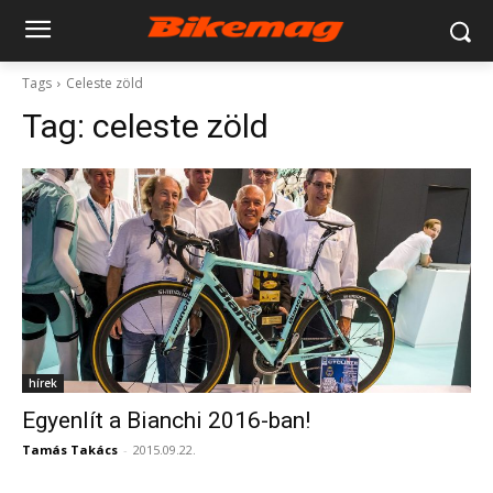
Tags
Celeste zöld
Tag:
celeste zöld
hírek
Egyenlít a Bianchi 2016-ban!
Tamás Takács
-
2015.09.22.