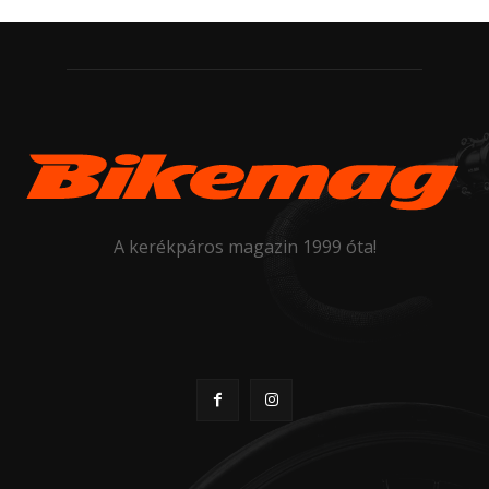
A kerékpáros magazin 1999 óta!