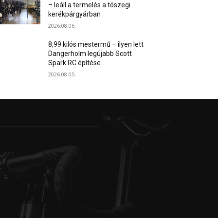
– leáll a termelés a tószegi
kerékpárgyárban
2026.08.06.
8,99 kilós mestermű – ilyen lett
Dangerholm legújabb Scott
Spark RC építése
2026.08.05.