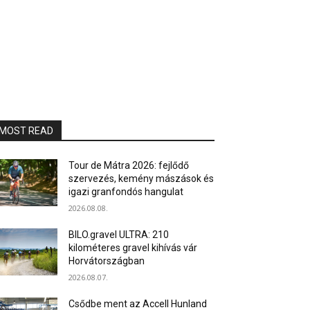
MOST READ
Tour de Mátra 2026: fejlődő
szervezés, kemény mászások és
igazi granfondós hangulat
2026.08.08.
BILO.gravel ULTRA: 210
kilométeres gravel kihívás vár
Horvátországban
2026.08.07.
Csődbe ment az Accell Hunland