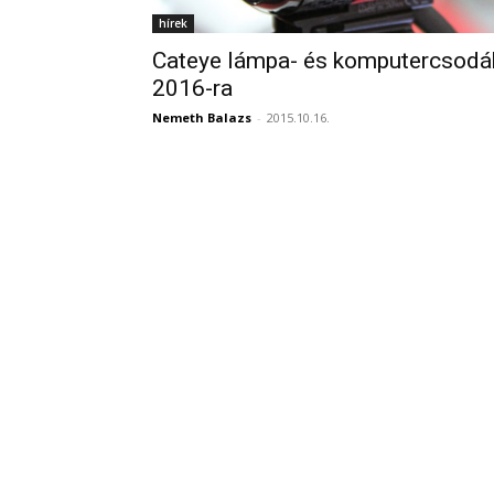
hírek
Cateye lámpa- és komputercsodá
2016-ra
Nemeth Balazs
-
2015.10.16.