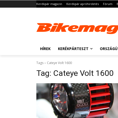
Kerékpár magazin
Kerékpár apróhirdetés
Fórum
HÍREK
KERÉKPÁRTESZT
ORSZÁGÚ
Tags
Cateye Volt 1600
Tag:
Cateye Volt 1600