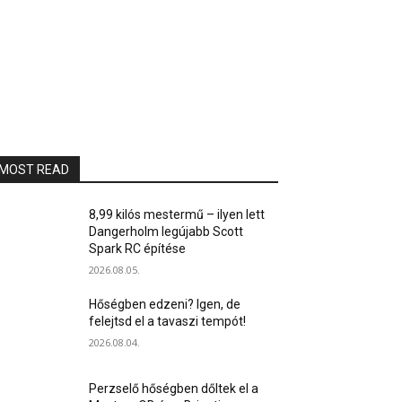
MOST READ
8,99 kilós mestermű – ilyen lett
Dangerholm legújabb Scott
Spark RC építése
2026.08.05.
Hőségben edzeni? Igen, de
felejtsd el a tavaszi tempót!
2026.08.04.
Perzselő hőségben dőltek el a