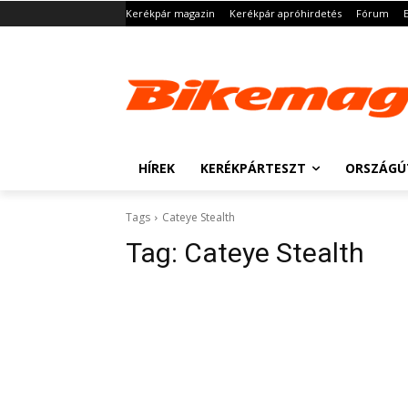
Kerékpár magazin
Kerékpár apróhirdetés
Fórum
HÍREK
KERÉKPÁRTESZT
ORSZÁGÚ
Tags
Cateye Stealth
Tag:
Cateye Stealth