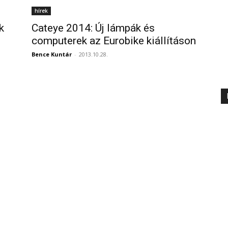
hírek
k
Cateye 2014: Új lámpák és
computerek az Eurobike kiállításon
Bence Kuntár
-
2013.10.28.