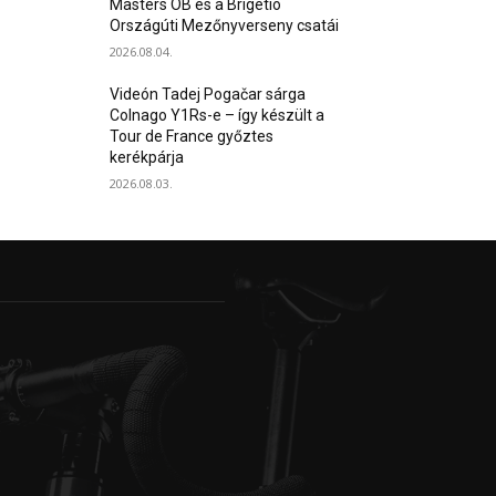
Masters OB és a Brigetio
Országúti Mezőnyverseny csatái
2026.08.04.
Videón Tadej Pogačar sárga
Colnago Y1Rs-e – így készült a
Tour de France győztes
kerékpárja
2026.08.03.