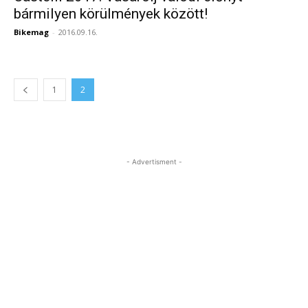
bármilyen körülmények között!
Bikemag
-
2016.09.16.
1
2
- Advertisment -