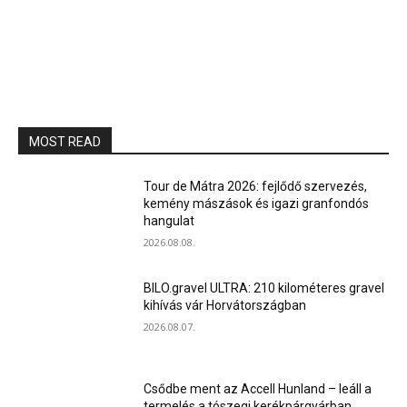
MOST READ
Tour de Mátra 2026: fejlődő szervezés,
kemény mászások és igazi granfondós
hangulat
2026.08.08.
BILO.gravel ULTRA: 210 kilométeres gravel
kihívás vár Horvátországban
2026.08.07.
Csődbe ment az Accell Hunland – leáll a
termelés a tószegi kerékpárgyárban