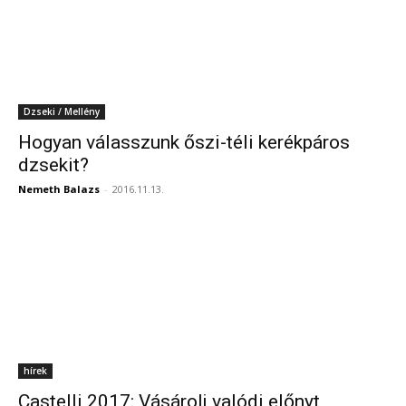
Dzseki / Mellény
Hogyan válasszunk őszi-téli kerékpáros
dzsekit?
Nemeth Balazs
-
2016.11.13.
hírek
Castelli 2017: Vásárolj valódi előnyt