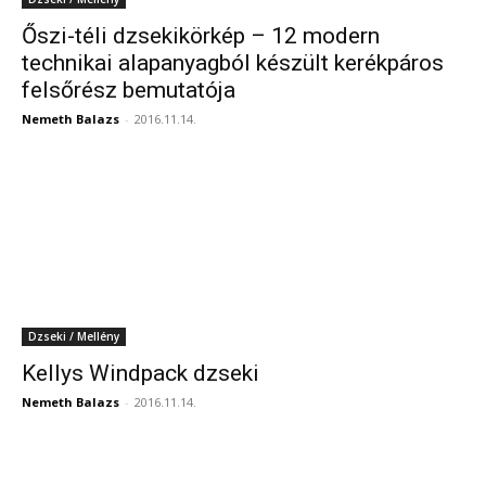
Őszi-téli dzsekikörkép – 12 modern
technikai alapanyagból készült kerékpáros
felsőrész bemutatója
Nemeth Balazs
-
2016.11.14.
Dzseki / Mellény
Kellys Windpack dzseki
Nemeth Balazs
-
2016.11.14.