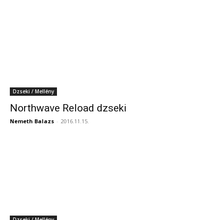
Dzseki / Mellény
Northwave Reload dzseki
Nemeth Balazs
-
2016.11.15.
Dzseki / Mellény