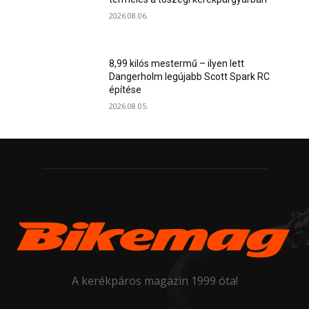
2026.08.06.
8,99 kilós mestermű – ilyen lett
Dangerholm legújabb Scott Spark RC
építése
2026.08.05.
A kerékpáros magazin 1999 óta!