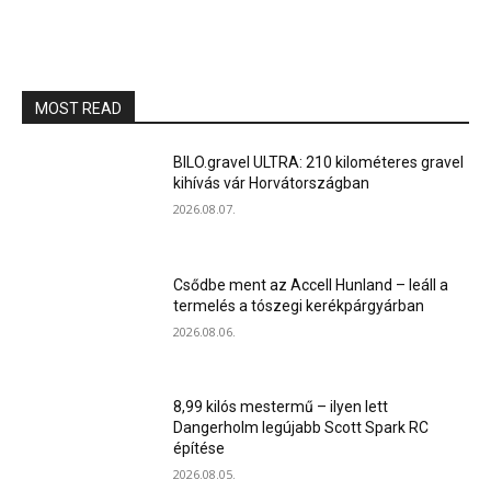
MOST READ
BILO.gravel ULTRA: 210 kilométeres gravel
kihívás vár Horvátországban
2026.08.07.
Csődbe ment az Accell Hunland – leáll a
termelés a tószegi kerékpárgyárban
2026.08.06.
8,99 kilós mestermű – ilyen lett
Dangerholm legújabb Scott Spark RC
építése
2026.08.05.