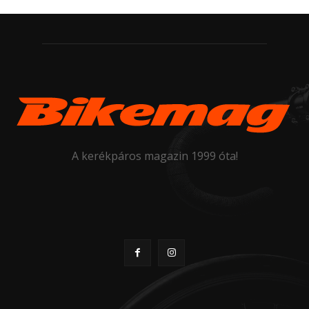
A kerékpáros magazin 1999 óta!