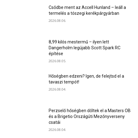
Csődbe ment az Accell Hunland – leáll a
termelés a tószegi kerékpárgyárban
2026.08.06.
8,99 kilós mestermű – ilyen lett
Dangerholm legújabb Scott Spark RC
építése
2026.08.05.
Hőségben edzeni? Igen, de felejtsd el a
tavaszi tempót!
2026.08.04.
Perzselő hőségben dőltek el a Masters OB
és a Brigetio Országúti Mezőnyverseny
csatái
2026.08.04.