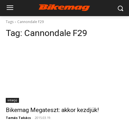
Tags
Cannondale F29
Tag:
Cannondale F29
interjú
Bikemag Megateszt: akkor kezdjük!
Tamás Takács
-
2015.03.19.