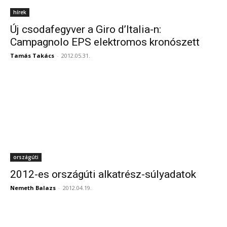
hírek
Új csodafegyver a Giro d’Italia-n:
Campagnolo EPS elektromos kronószett
Tamás Takács
-
2012.05.31.
országúti
2012-es országúti alkatrész-súlyadatok
Nemeth Balazs
-
2012.04.19.