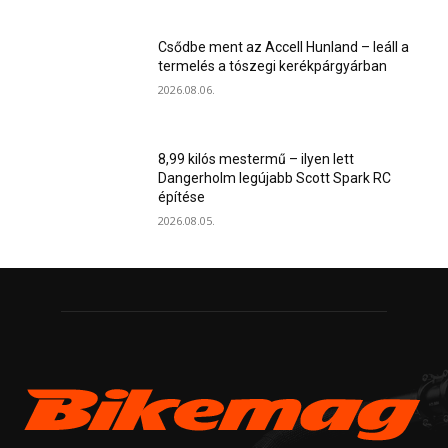
Csődbe ment az Accell Hunland – leáll a
termelés a tószegi kerékpárgyárban
2026.08.06.
8,99 kilós mestermű – ilyen lett
Dangerholm legújabb Scott Spark RC
építése
2026.08.05.