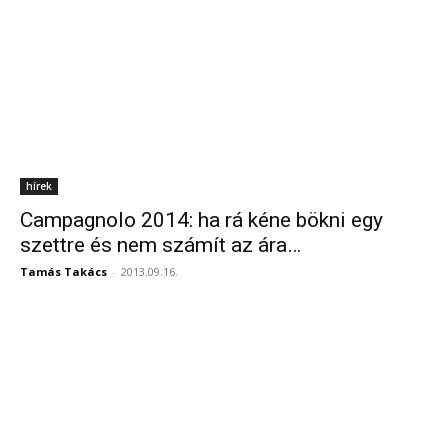
hírek
Campagnolo 2014: ha rá kéne bökni egy
szettre és nem számít az ára…
Tamás Takács
-
2013.09.16.