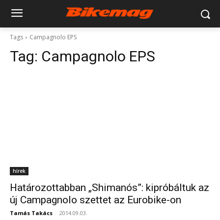
Tags
Campagnolo EPS
Tag:
Campagnolo EPS
hírek
Határozottabban „Shimanós”: kipróbáltuk az
új Campagnolo szettet az Eurobike-on
Tamás Takács
-
2014.09.03.