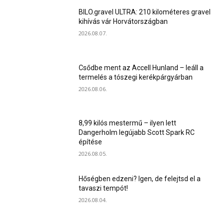
BILO.gravel ULTRA: 210 kilométeres gravel
kihívás vár Horvátországban
2026.08.07.
Csődbe ment az Accell Hunland – leáll a
termelés a tószegi kerékpárgyárban
2026.08.06.
8,99 kilós mestermű – ilyen lett
Dangerholm legújabb Scott Spark RC
építése
2026.08.05.
Hőségben edzeni? Igen, de felejtsd el a
tavaszi tempót!
2026.08.04.