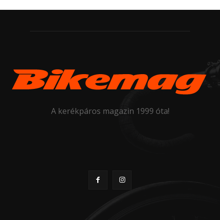
A kerékpáros magazin 1999 óta!