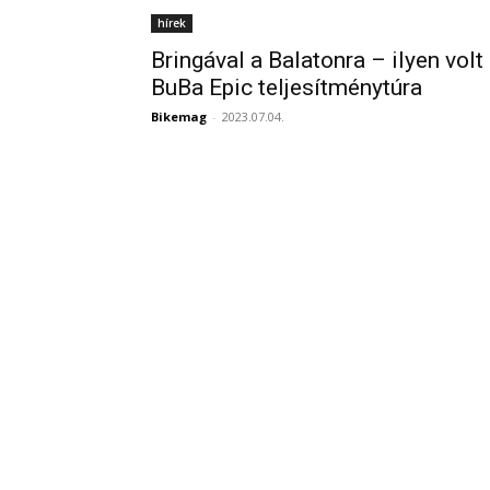
hírek
Bringával a Balatonra – ilyen volt
BuBa Epic teljesítménytúra
Bikemag
-
2023.07.04.