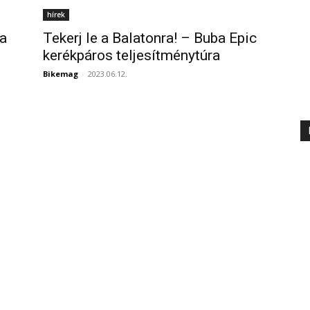
hírek
 a
Tekerj le a Balatonra! – Buba Epic
kerékpáros teljesítménytúra
Bikemag
-
2023.06.12.