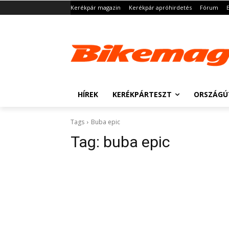
Kerékpár magazin
Kerékpár apróhirdetés
Fórum
HÍREK
KERÉKPÁRTESZT
ORSZÁGÚ
Tags
Buba epic
Tag:
buba epic