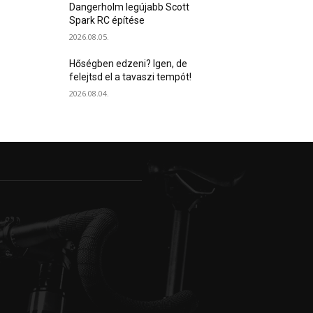
Dangerholm legújabb Scott
Spark RC építése
2026.08.05.
Hőségben edzeni? Igen, de
felejtsd el a tavaszi tempót!
2026.08.04.