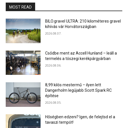
MOST READ
BILO.gravel ULTRA: 210 kilométeres gravel
kihívás vár Horvátországban
2026.08.07.
Csődbe ment az Accell Hunland – leáll a
termelés a tószegi kerékpárgyárban
2026.08.06.
8,99 kilós mestermű – ilyen lett
Dangerholm legújabb Scott Spark RC
építése
2026.08.05.
Hőségben edzeni? Igen, de felejtsd el a
tavaszi tempót!