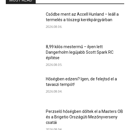
MOST READ
Csődbe ment az Accell Hunland – leáll a
termelés a tószegi kerékpárgyárban
2026.08.06.
8,99 kilós mestermű – ilyen lett
Dangerholm legújabb Scott Spark RC
építése
2026.08.05.
Hőségben edzeni? Igen, de felejtsd el a
tavaszi tempót!
2026.08.04.
Perzselő hőségben dőltek el a Masters OB
és a Brigetio Országúti Mezőnyverseny
csatái
2026.08.04.