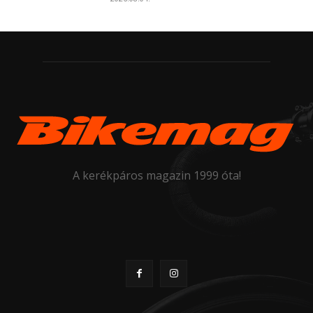
A kerékpáros magazin 1999 óta!