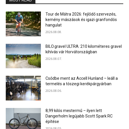
MOST READ
Tour de Mátra 2026: fejlődő szervezés,
kemény mászások és igazi granfondós
hangulat
2026.08.08.
BILO.gravel ULTRA: 210 kilométeres gravel
kihívás vár Horvátországban
2026.08.07.
Csődbe ment az Accell Hunland – leáll a
termelés a tószegi kerékpárgyárban
2026.08.06.
8,99 kilós mestermű – ilyen lett
Dangerholm legújabb Scott Spark RC
építése
2026.08.05.