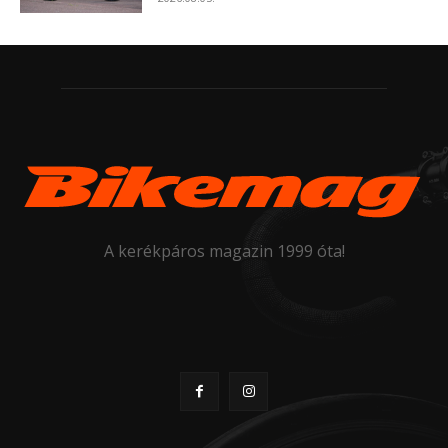
A kerékpáros magazin 1999 óta!