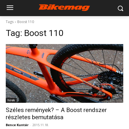
Tags
Boost 110
Tag:
Boost 110
hírek
Széles remények? – A Boost rendszer
részletes bemutatása
Bence Kuntár
-
2015.11.18.