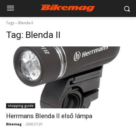
Tags
Blenda II
Tag:
Blenda II
shopping guide
Herrmans Blenda II első lámpa
Bikemag
-
2008.07.29.