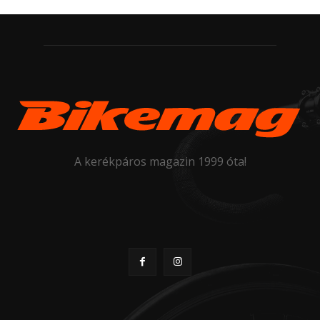
A kerékpáros magazin 1999 óta!