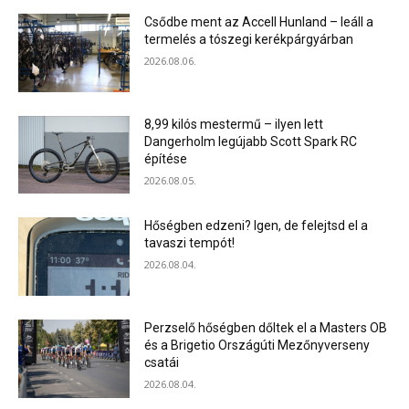
Csődbe ment az Accell Hunland – leáll a
termelés a tószegi kerékpárgyárban
2026.08.06.
8,99 kilós mestermű – ilyen lett
Dangerholm legújabb Scott Spark RC
építése
2026.08.05.
Hőségben edzeni? Igen, de felejtsd el a
tavaszi tempót!
2026.08.04.
Perzselő hőségben dőltek el a Masters OB
és a Brigetio Országúti Mezőnyverseny
csatái
2026.08.04.