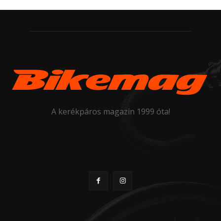
A kerékpáros magazin 1999 óta!