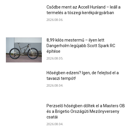
Csődbe ment az Accell Hunland – leáll a
termelés a tószegi kerékpárgyárban
2026.08.06.
8,99 kilós mestermű – ilyen lett
Dangerholm legújabb Scott Spark RC
építése
2026.08.05.
Hőségben edzeni? Igen, de felejtsd el a
tavaszi tempót!
2026.08.04.
Perzselő hőségben dőltek el a Masters OB
és a Brigetio Országúti Mezőnyverseny
csatái
2026.08.04.