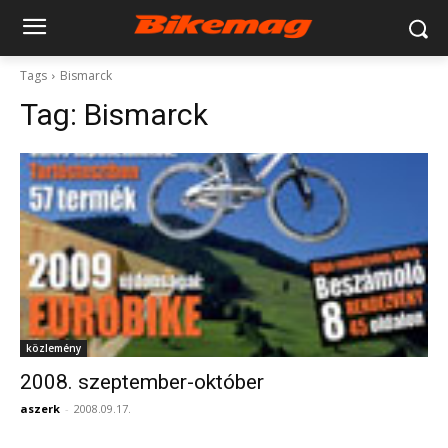
Tags
Bismarck
Tag:
Bismarck
közlemény
2008. szeptember-október
aszerk
-
2008.09.17.