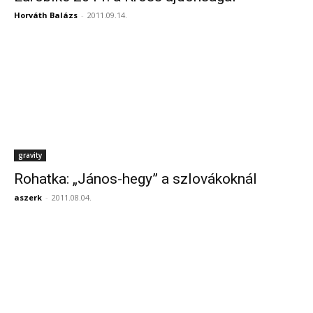
Horváth Balázs
-
2011.09.14.
gravity
Rohatka: „János-hegy” a szlovákoknál
aszerk
-
2011.08.04.