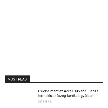
MOST READ
Csődbe ment az Accell Hunland – leáll a
termelés a tószegi kerékpárgyárban
2026.08.06.