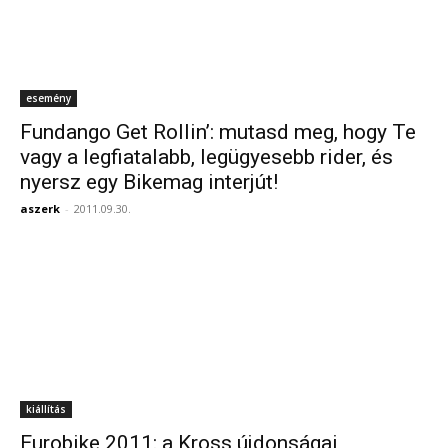
esemény
Fundango Get Rollin’: mutasd meg, hogy Te
vagy a legfiatalabb, legügyesebb rider, és
nyersz egy Bikemag interjút!
aszerk
-
2011.09.30.
kiállítás
Eurobike 2011: a Kross újdonságai