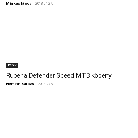
Márkus János
-
2018.01.27.
kerék
Rubena Defender Speed MTB köpeny
Nemeth Balazs
-
2014.07.31.