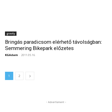
gravity
Bringás paradicsom elérhető távolságban:
Semmering Bikepark előzetes
KGAdam
-
2011.05.16.
1
2
- Advertisment -