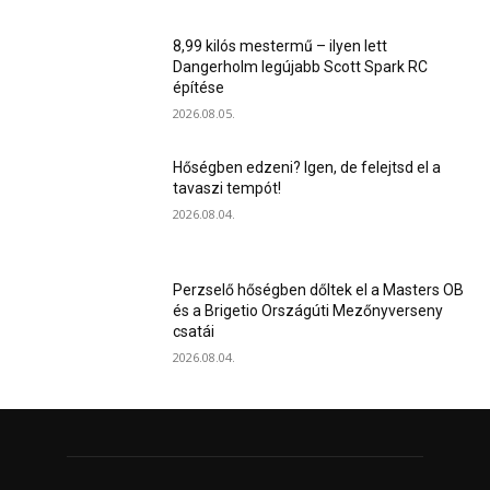
8,99 kilós mestermű – ilyen lett
Dangerholm legújabb Scott Spark RC
építése
2026.08.05.
Hőségben edzeni? Igen, de felejtsd el a
tavaszi tempót!
2026.08.04.
Perzselő hőségben dőltek el a Masters OB
és a Brigetio Országúti Mezőnyverseny
csatái
2026.08.04.