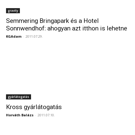
gravity
Semmering Bringapark és a Hotel
Sonnwendhof: ahogyan azt itthon is lehetne
KGAdam
-
2011.07.29.
gyárlátogatás
Kross gyárlátogatás
Horváth Balázs
-
2011.07.10.