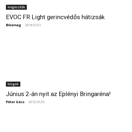
kiegészítők
EVOC FR Light gerincvédős hátizsák
Bikemag
-
2014.05.01.
blogok
Június 2-án nyit az Eplényi Bringaréna!
Péter Gács
-
2012.05.05.