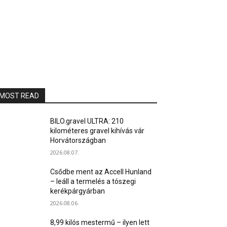
MOST READ
BILO.gravel ULTRA: 210
kilométeres gravel kihívás vár
Horvátországban
2026.08.07.
Csődbe ment az Accell Hunland
– leáll a termelés a tószegi
kerékpárgyárban
2026.08.06.
8,99 kilós mestermű – ilyen lett