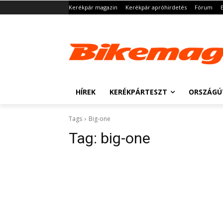
Kerékpár magazin
Kerékpár apróhirdetés
Fórum
HÍREK
KERÉKPÁRTESZT
ORSZÁGÚ
Tags
Big-one
Tag:
big-one