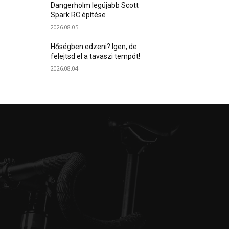
Dangerholm legújabb Scott
Spark RC építése
2026.08.05.
Hőségben edzeni? Igen, de
felejtsd el a tavaszi tempót!
2026.08.04.