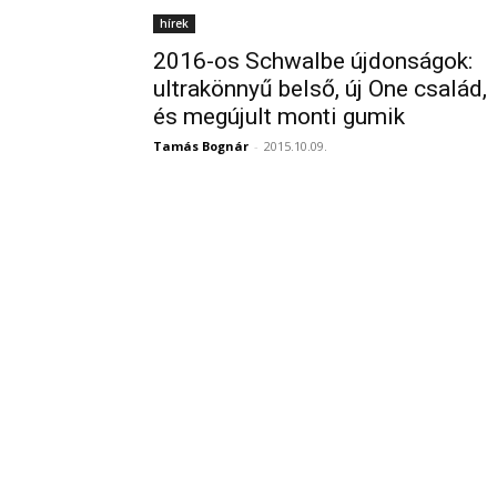
hírek
2016-os Schwalbe újdonságok:
ultrakönnyű belső, új One család,
és megújult monti gumik
Tamás Bognár
-
2015.10.09.