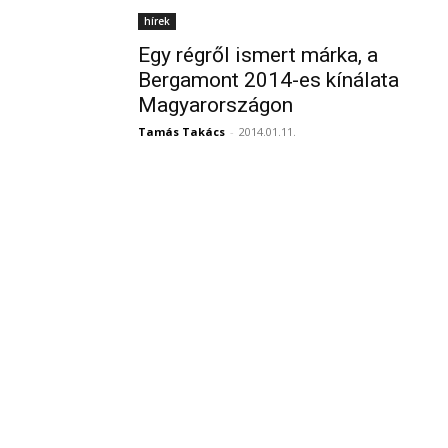
hírek
Egy régről ismert márka, a
Bergamont 2014-es kínálata
Magyarországon
Tamás Takács
-
2014.01.11.