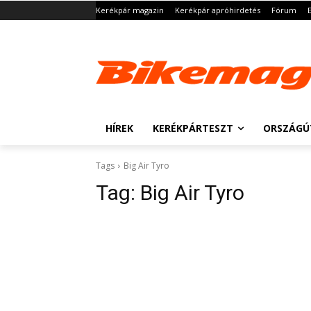
Kerékpár magazin
Kerékpár apróhirdetés
Fórum
HÍREK
KERÉKPÁRTESZT
ORSZÁGÚ
Tags
Big Air Tyro
Tag:
Big Air Tyro