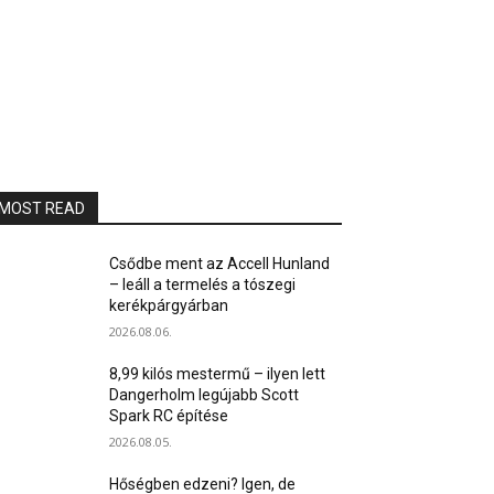
MOST READ
Csődbe ment az Accell Hunland
– leáll a termelés a tószegi
kerékpárgyárban
2026.08.06.
8,99 kilós mestermű – ilyen lett
Dangerholm legújabb Scott
Spark RC építése
2026.08.05.
Hőségben edzeni? Igen, de