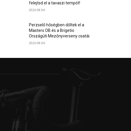
felejtsd el a tavaszi tempót!
2026.08.04.
Perzselő hőségben dőltek el a
Masters OB és a Brigetio
Országúti Mezőnyverseny csatái
2026.08.04.