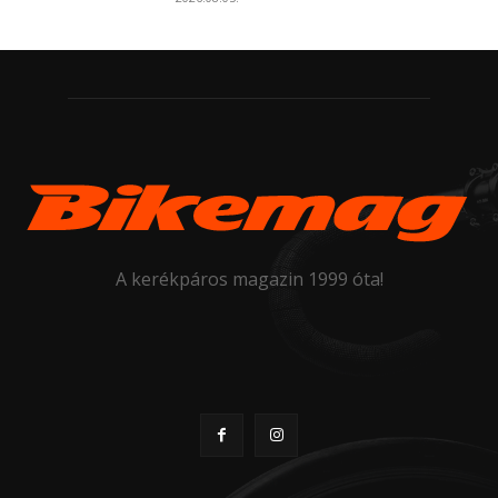
A kerékpáros magazin 1999 óta!