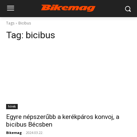
Tags
Bicibus
Tag:
bicibus
hírek
Egyre népszerűbb a kerékpáros konvoj, a
bicibus Bécsben
Bikemag
-
2024.03.22.