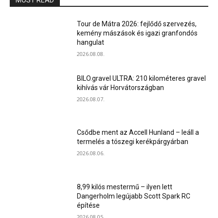
MOST READ
Tour de Mátra 2026: fejlődő szervezés,
kemény mászások és igazi granfondós
hangulat
2026.08.08.
BILO.gravel ULTRA: 210 kilométeres gravel
kihívás vár Horvátországban
2026.08.07.
Csődbe ment az Accell Hunland – leáll a
termelés a tószegi kerékpárgyárban
2026.08.06.
8,99 kilós mestermű – ilyen lett
Dangerholm legújabb Scott Spark RC
építése
2026.08.05.