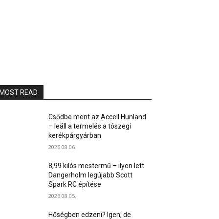
MOST READ
Csődbe ment az Accell Hunland
– leáll a termelés a tószegi
kerékpárgyárban
2026.08.06.
8,99 kilós mestermű – ilyen lett
Dangerholm legújabb Scott
Spark RC építése
2026.08.05.
Hőségben edzeni? Igen, de