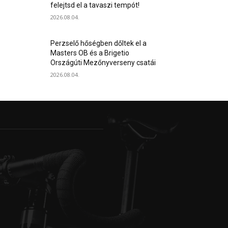
felejtsd el a tavaszi tempót!
2026.08.04.
Perzselő hőségben dőltek el a
Masters OB és a Brigetio
Országúti Mezőnyverseny csatái
2026.08.04.