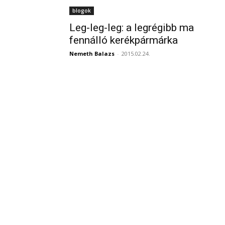
blogok
Leg-leg-leg: a legrégibb ma
fennálló kerékpármárka
Nemeth Balazs
-
2015.02.24.