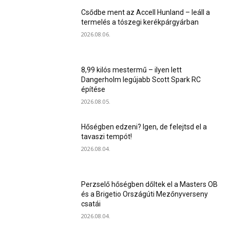
Csődbe ment az Accell Hunland – leáll a
termelés a tószegi kerékpárgyárban
2026.08.06.
8,99 kilós mestermű – ilyen lett
Dangerholm legújabb Scott Spark RC
építése
2026.08.05.
Hőségben edzeni? Igen, de felejtsd el a
tavaszi tempót!
2026.08.04.
Perzselő hőségben dőltek el a Masters OB
és a Brigetio Országúti Mezőnyverseny
csatái
2026.08.04.