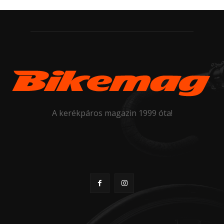
A kerékpáros magazin 1999 óta!