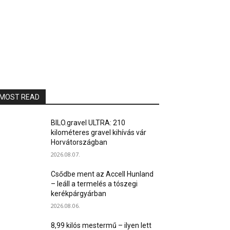
MOST READ
BILO.gravel ULTRA: 210
kilométeres gravel kihívás vár
Horvátországban
2026.08.07.
Csődbe ment az Accell Hunland
– leáll a termelés a tószegi
kerékpárgyárban
2026.08.06.
8,99 kilós mestermű – ilyen lett