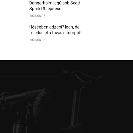
Dangerholm legújabb Scott
Spark RC építése
2026.08.05.
Hőségben edzeni? Igen, de
felejtsd el a tavaszi tempót!
2026.08.04.