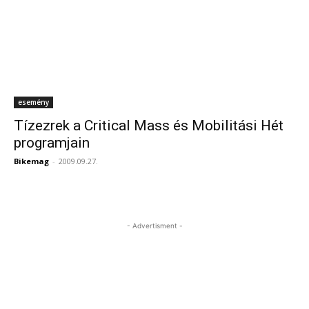
esemény
Tízezrek a Critical Mass és Mobilitási Hét
programjain
Bikemag
-
2009.09.27.
- Advertisment -