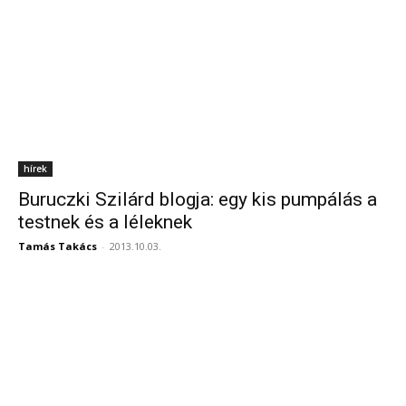
hírek
Buruczki Szilárd blogja: egy kis pumpálás a
testnek és a léleknek
Tamás Takács
-
2013.10.03.