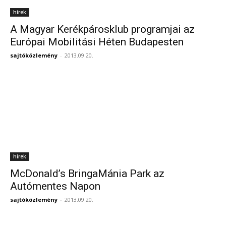
hírek
A Magyar Kerékpárosklub programjai az
Európai Mobilitási Héten Budapesten
sajtóközlemény
-
2013.09.20.
hírek
McDonald’s BringaMánia Park az
Autómentes Napon
sajtóközlemény
-
2013.09.20.