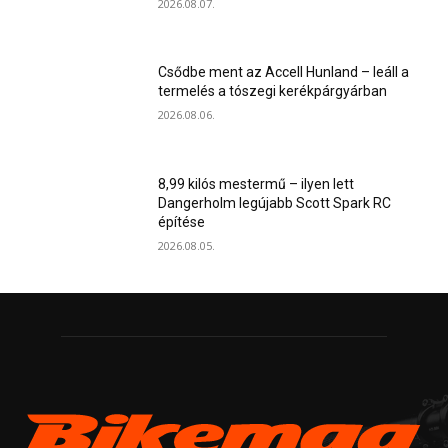
2026.08.07.
Csődbe ment az Accell Hunland – leáll a
termelés a tószegi kerékpárgyárban
2026.08.06.
8,99 kilós mestermű – ilyen lett
Dangerholm legújabb Scott Spark RC
építése
2026.08.05.