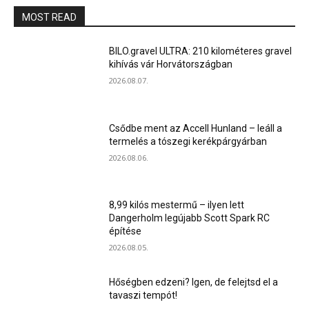
MOST READ
BILO.gravel ULTRA: 210 kilométeres gravel
kihívás vár Horvátországban
2026.08.07.
Csődbe ment az Accell Hunland – leáll a
termelés a tószegi kerékpárgyárban
2026.08.06.
8,99 kilós mestermű – ilyen lett
Dangerholm legújabb Scott Spark RC
építése
2026.08.05.
Hőségben edzeni? Igen, de felejtsd el a
tavaszi tempót!