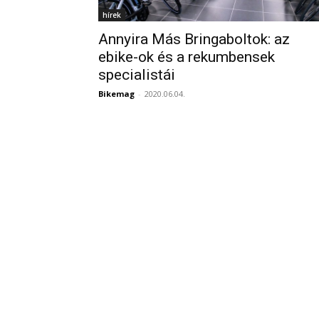
hírek
Annyira Más Bringaboltok: az
ebike-ok és a rekumbensek
specialistái
Bikemag
-
2020.06.04.