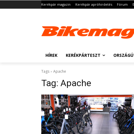
Kerékpár magazin
Kerékpár apróhirdetés
Fórum
HÍREK
KERÉKPÁRTESZT
ORSZÁGÚ
Tags
Apache
Tag:
Apache