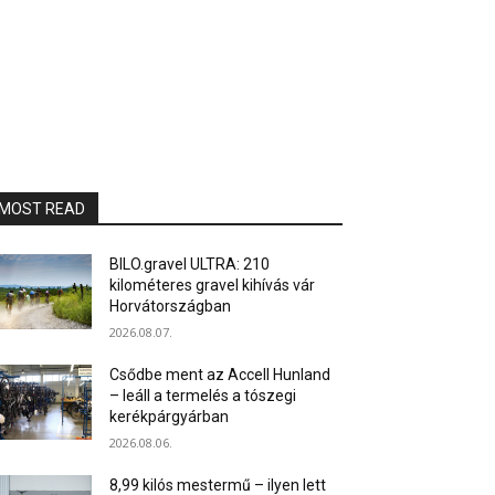
MOST READ
BILO.gravel ULTRA: 210
kilométeres gravel kihívás vár
Horvátországban
2026.08.07.
Csődbe ment az Accell Hunland
– leáll a termelés a tószegi
kerékpárgyárban
2026.08.06.
8,99 kilós mestermű – ilyen lett