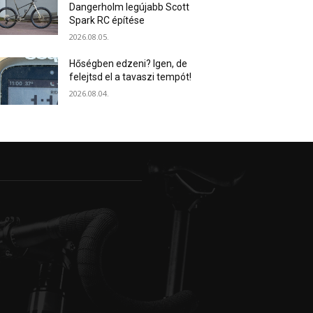
Dangerholm legújabb Scott
Spark RC építése
2026.08.05.
Hőségben edzeni? Igen, de
felejtsd el a tavaszi tempót!
2026.08.04.