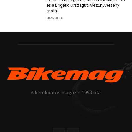
és a Brigetio Országúti Mezőnyverseny
csatái
2026.08.04.
A kerékpáros magazin 1999 óta!