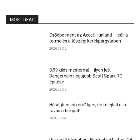
MOST READ
Csődbe ment az Accell Hunland – leáll a
termelés a tószegi kerékpárgyárban
2026.08.06.
8,99 kilós mestermű – ilyen lett
Dangerholm legújabb Scott Spark RC
építése
2026.08.05.
Hőségben edzeni? Igen, de felejtsd el a
tavaszi tempót!
2026.08.04.
Perzselő hőségben dőltek el a Masters OB