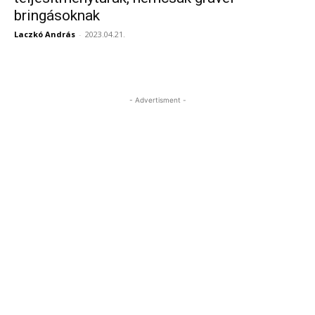
bringásoknak
Laczkó András
-
2023.04.21.
- Advertisment -