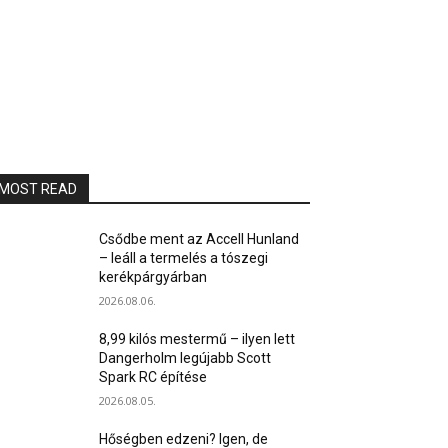
MOST READ
Csődbe ment az Accell Hunland
– leáll a termelés a tószegi
kerékpárgyárban
2026.08.06.
8,99 kilós mestermű – ilyen lett
Dangerholm legújabb Scott
Spark RC építése
2026.08.05.
Hőségben edzeni? Igen, de