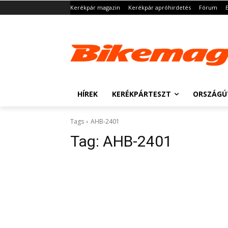
Kerékpár magazin
Kerékpár apróhirdetés
Fórum
HÍREK
KERÉKPÁRTESZT
ORSZÁGÚ
Tags
AHB-2401
Tag:
AHB-2401