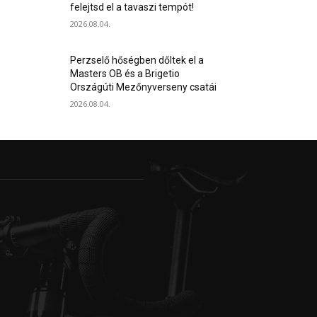
felejtsd el a tavaszi tempót!
2026.08.04.
Perzselő hőségben dőltek el a
Masters OB és a Brigetio
Országúti Mezőnyverseny csatái
2026.08.04.