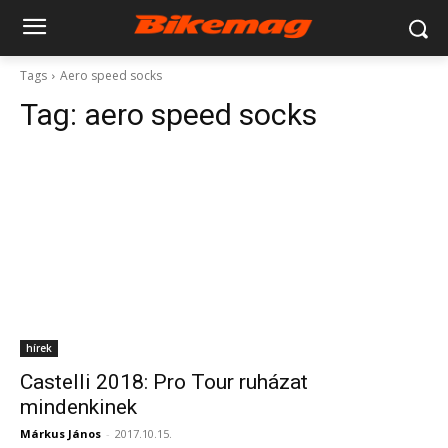
Tags
Aero speed socks
Tag:
aero speed socks
hírek
Castelli 2018: Pro Tour ruházat
mindenkinek
Márkus János
-
2017.10.15.