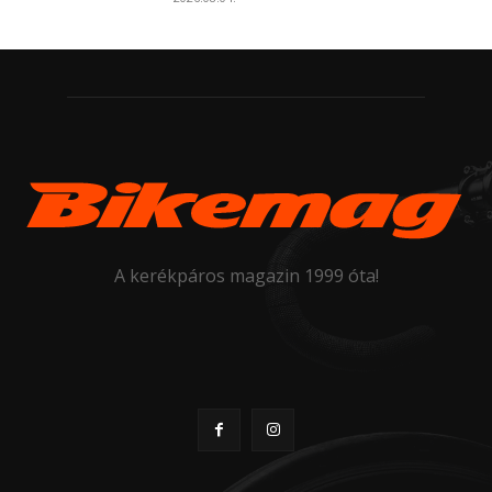
A kerékpáros magazin 1999 óta!