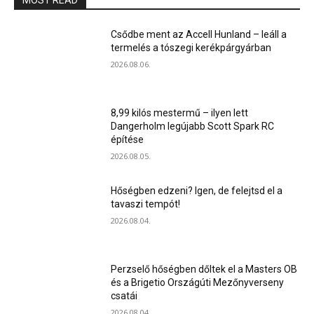
MOST READ
Csődbe ment az Accell Hunland – leáll a
termelés a tószegi kerékpárgyárban
2026.08.06.
8,99 kilós mestermű – ilyen lett
Dangerholm legújabb Scott Spark RC
építése
2026.08.05.
Hőségben edzeni? Igen, de felejtsd el a
tavaszi tempót!
2026.08.04.
Perzselő hőségben dőltek el a Masters OB
és a Brigetio Országúti Mezőnyverseny
csatái
2026.08.04.