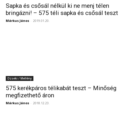
Sapka és csősál nélkül ki ne menj télen
bringázni! – 575 téli sapka és csősál teszt
Márkus János
-
2019.01.20.
Dzseki / Mellény
575 kerékpáros télikabát teszt – Minőség
megfizethető áron
Márkus János
-
2018.12.23.