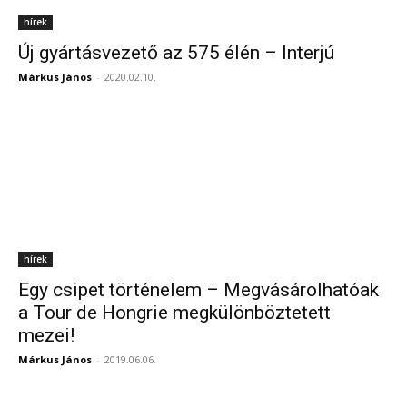
hírek
Új gyártásvezető az 575 élén – Interjú
Márkus János
-
2020.02.10.
hírek
Egy csipet történelem – Megvásárolhatóak
a Tour de Hongrie megkülönböztetett
mezei!
Márkus János
-
2019.06.06.