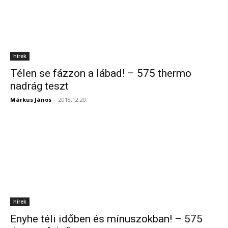
hírek
Télen se fázzon a lábad! – 575 thermo
nadrág teszt
Márkus János
-
2018.12.20.
hírek
Enyhe téli időben és mínuszokban! – 575