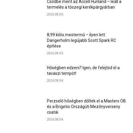
Csődbe ment az Accell Hunland – leáll a
termelés a tószegi kerékpárgyárban
2026.08.06.
8,99 kilós mestermű – ilyen lett
Dangerholm legújabb Scott Spark RC
építése
2026.08.05.
Hőségben edzeni? Igen, de felejtsd el a
tavaszi tempót!
2026.08.04.
Perzselő hőségben dőltek el a Masters OB
és a Brigetio Országúti Mezőnyverseny
csatái
2026.08.04.