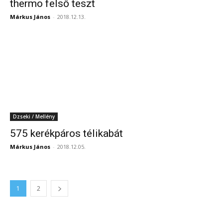
thermo felső teszt
Márkus János
-
2018.12.13.
Dzseki / Mellény
575 kerékpáros télikabát
Márkus János
-
2018.12.05.
1
2