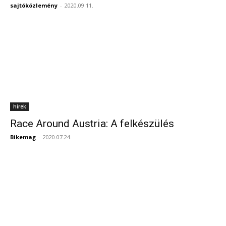
sajtóközlemény
-
2020.09.11.
hírek
Race Around Austria: A felkészülés
Bikemag
-
2020.07.24.