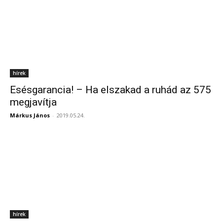
hírek
Esésgarancia! – Ha elszakad a ruhád az 575
megjavítja
Márkus János
-
2019.05.24.
hírek