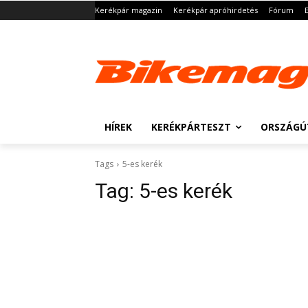
Kerékpár magazin
Kerékpár apróhirdetés
Fórum
HÍREK
KERÉKPÁRTESZT
ORSZÁGÚ
Tags
5-es kerék
Tag:
5-es kerék