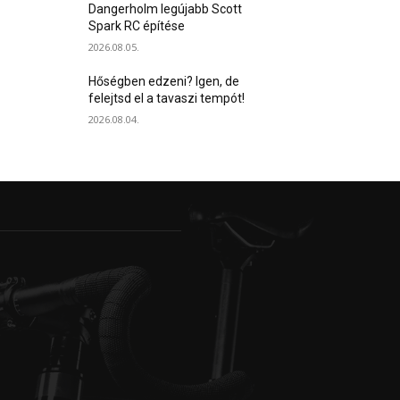
Dangerholm legújabb Scott
Spark RC építése
2026.08.05.
Hőségben edzeni? Igen, de
felejtsd el a tavaszi tempót!
2026.08.04.