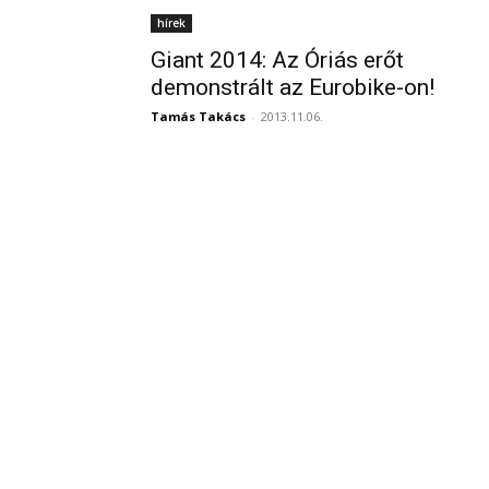
hírek
Giant 2014: Az Óriás erőt
demonstrált az Eurobike-on!
Tamás Takács
-
2013.11.06.