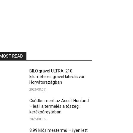
MOST READ
BILO.gravel ULTRA: 210
kilométeres gravel kihívás vár
Horvátországban
2026.08.07.
Csődbe ment az Accell Hunland
– leáll a termelés a tószegi
kerékpárgyárban
2026.08.06.
8,99 kilós mestermű – ilyen lett