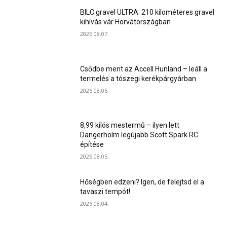
BILO.gravel ULTRA: 210 kilométeres gravel
kihívás vár Horvátországban
2026.08.07.
Csődbe ment az Accell Hunland – leáll a
termelés a tószegi kerékpárgyárban
2026.08.06.
8,99 kilós mestermű – ilyen lett
Dangerholm legújabb Scott Spark RC
építése
2026.08.05.
Hőségben edzeni? Igen, de felejtsd el a
tavaszi tempót!
2026.08.04.