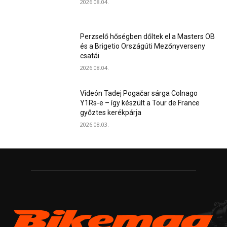
2026.08.04.
Perzselő hőségben dőltek el a Masters OB
és a Brigetio Országúti Mezőnyverseny
csatái
2026.08.04.
Videón Tadej Pogačar sárga Colnago
Y1Rs-e – így készült a Tour de France
győztes kerékpárja
2026.08.03.