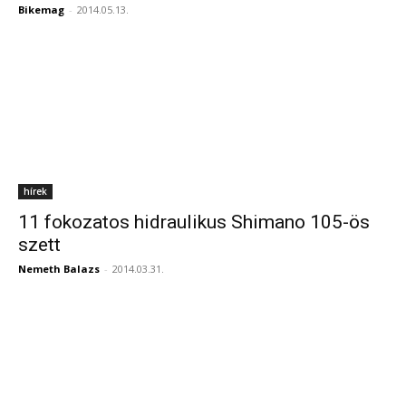
Bikemag
-
2014.05.13.
hírek
11 fokozatos hidraulikus Shimano 105-ös
szett
Nemeth Balazs
-
2014.03.31.