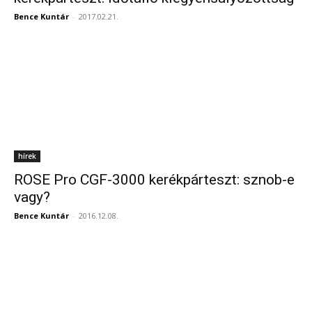
Bence Kuntár
-
2017.02.21.
hírek
ROSE Pro CGF-3000 kerékpárteszt: sznob-e
vagy?
Bence Kuntár
-
2016.12.08.