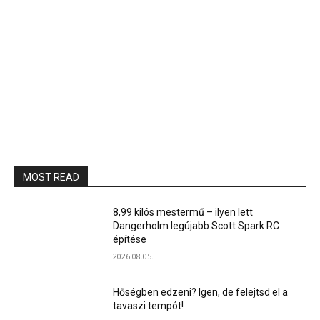
MOST READ
8,99 kilós mestermű – ilyen lett
Dangerholm legújabb Scott Spark RC
építése
2026.08.05.
Hőségben edzeni? Igen, de felejtsd el a
tavaszi tempót!