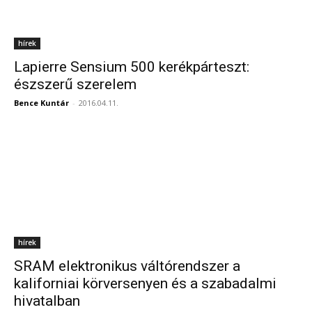
hírek
Lapierre Sensium 500 kerékpárteszt:
észszerű szerelem
Bence Kuntár
-
2016.04.11.
hírek
SRAM elektronikus váltórendszer a
kaliforniai körversenyen és a szabadalmi
hivatalban