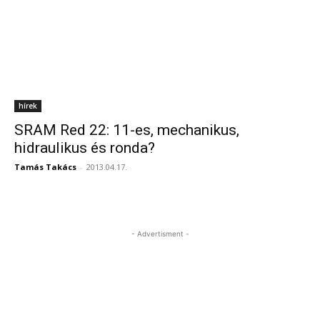
hírek
SRAM Red 22: 11-es, mechanikus,
hidraulikus és ronda?
Tamás Takács
-
2013.04.17.
- Advertisment -