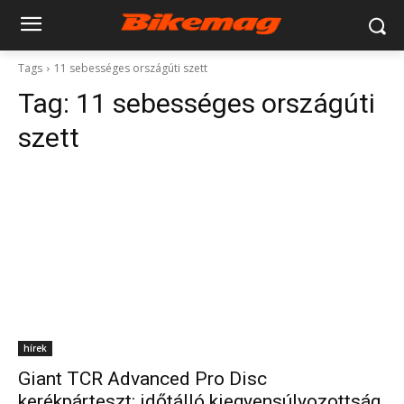
Tags
11 sebességes országúti szett
Tag:
11 sebességes országúti
szett
hírek
Giant TCR Advanced Pro Disc
kerékpárteszt: időtálló kiegyensúlyozottság