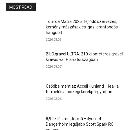
MOST READ
Tour de Mátra 2026: fejlődő szervezés,
kemény mászások és igazi granfondós
hangulat
2026.08.08.
BILO.gravel ULTRA: 210 kilométeres gravel
kihívás vár Horvátországban
2026.08.07.
Csődbe ment az Accell Hunland – leáll a
termelés a tószegi kerékpárgyárban
2026.08.06.
8,99 kilós mestermű – ilyen lett
Dangerholm legújabb Scott Spark RC
építése