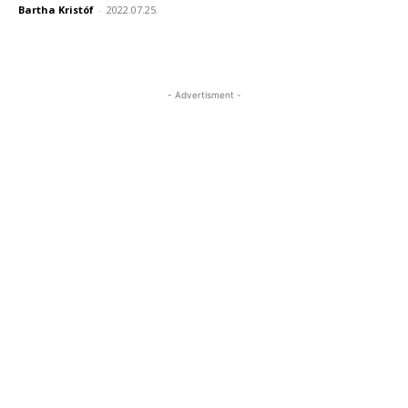
Bartha Kristóf
-
2022.07.25.
- Advertisment -