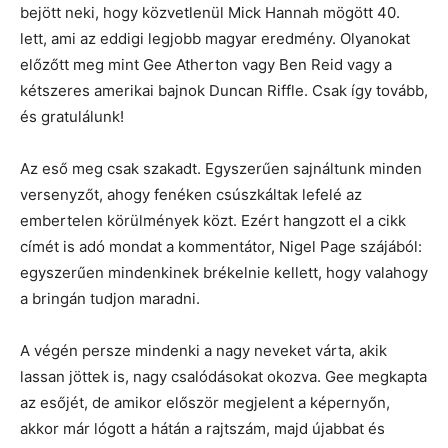
bejött neki, hogy közvetlenül Mick Hannah mögött 40.
lett, ami az eddigi legjobb magyar eredmény. Olyanokat
előzőtt meg mint Gee Atherton vagy Ben Reid vagy a
kétszeres amerikai bajnok Duncan Riffle. Csak így tovább,
és gratulálunk!
Az eső meg csak szakadt. Egyszerűen sajnáltunk minden
versenyzőt, ahogy fenéken csúszkáltak lefelé az
embertelen körülmények közt. Ezért hangzott el a cikk
címét is adó mondat a kommentátor, Nigel Page szájából:
egyszerűen mindenkinek brékelnie kellett, hogy valahogy
a bringán tudjon maradni.
A végén persze mindenki a nagy neveket várta, akik
lassan jöttek is, nagy csalódásokat okozva. Gee megkapta
az esőjét, de amikor először megjelent a képernyőn,
akkor már lógott a hátán a rajtszám, majd újabbat és