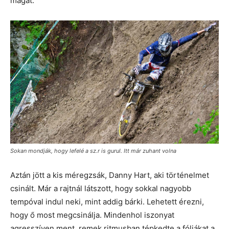
magát.
Sokan mondják, hogy lefelé a sz.r is gurul. Itt már zuhant volna
Aztán jött a kis méregzsák, Danny Hart, aki történelmet
csinált. Már a rajtnál látszott, hogy sokkal nagyobb
tempóval indul neki, mint addig bárki. Lehetett érezni,
hogy ő most megcsinálja. Mindenhol iszonyat
agresszíven ment, remek ritmusban tépkedte a fóliákat a