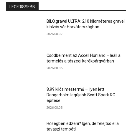
LEGFRISSEBB
BILO.gravel ULTRA: 210 kilométeres gravel
kihívás vár Horvátországban
2026.08.07.
Csődbe ment az Accell Hunland – leáll a
termelés a tószegi kerékpárgyárban
2026.08.06.
8,99 kilós mestermű – ilyen lett
Dangerholm legújabb Scott Spark RC
építése
2026.08.05.
Hőségben edzeni? Igen, de felejtsd el a
tavaszi tempót!