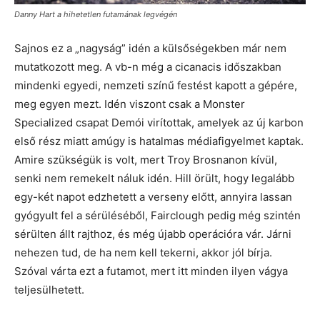
Danny Hart a hihetetlen futamának legvégén
Sajnos ez a „nagyság” idén a külsőségekben már nem
mutatkozott meg. A vb-n még a cicanacis időszakban
mindenki egyedi, nemzeti színű festést kapott a gépére,
meg egyen mezt. Idén viszont csak a Monster
Specialized csapat Demói virítottak, amelyek az új karbon
első rész miatt amúgy is hatalmas médiafigyelmet kaptak.
Amire szükségük is volt, mert Troy Brosnanon kívül,
senki nem remekelt náluk idén. Hill örült, hogy legalább
egy-két napot edzhetett a verseny előtt, annyira lassan
gyógyult fel a sérüléséből, Fairclough pedig még szintén
sérülten állt rajthoz, és még újabb operációra vár. Járni
nehezen tud, de ha nem kell tekerni, akkor jól bírja.
Szóval várta ezt a futamot, mert itt minden ilyen vágya
teljesülhetett.