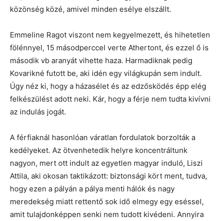
közönség közé, amivel minden esélye elszállt.
Emmeline Ragot viszont nem kegyelmezett, és hihetetlen
fölénnyel, 15 másodperccel verte Athertont, és ezzel ő is
második vb aranyát vihette haza. Harmadiknak pedig
Kovarikné futott be, aki idén egy világkupán sem indult.
Úgy néz ki, hogy a házasélet és az edzősködés épp elég
felkészülést adott neki. Kár, hogy a férje nem tudta kivívni
az indulás jogát.
A férfiaknál hasonlóan váratlan fordulatok borzolták a
kedélyeket. Az ötvenhetedik helyre koncentráltunk
nagyon, mert ott indult az egyetlen magyar induló, Liszi
Attila, aki okosan taktikázott: biztonsági kört ment, tudva,
hogy ezen a pályán a pálya menti hálók és nagy
meredekség miatt rettentő sok idő elmegy egy eséssel,
amit tulajdonképpen senki nem tudott kivédeni. Annyira