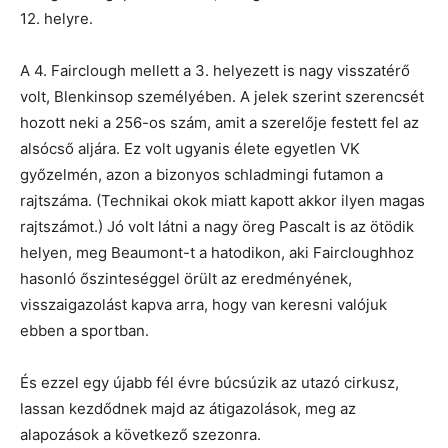
12. helyre.
A 4. Fairclough mellett a 3. helyezett is nagy visszatérő
volt, Blenkinsop személyében. A jelek szerint szerencsét
hozott neki a 256-os szám, amit a szerelője festett fel az
alsócső aljára. Ez volt ugyanis élete egyetlen VK
győzelmén, azon a bizonyos schladmingi futamon a
rajtszáma. (Technikai okok miatt kapott akkor ilyen magas
rajtszámot.) Jó volt látni a nagy öreg Pascalt is az ötödik
helyen, meg Beaumont-t a hatodikon, aki Faircloughhoz
hasonló őszinteséggel örült az eredményének,
visszaigazolást kapva arra, hogy van keresni valójuk
ebben a sportban.
És ezzel egy újabb fél évre búcsúzik az utazó cirkusz,
lassan kezdődnek majd az átigazolások, meg az
alapozások a következő szezonra.