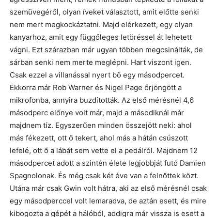
szemüvegéről, olyan íveket választott, amit előtte senki
nem mert megkockáztatni. Majd elérkezett, egy olyan
kanyarhoz, amit egy függőleges letöréssel át lehetett
vágni. Ezt szárazban már ugyan többen megcsinálták, de
sárban senki nem merte meglépni. Hart viszont igen.
Csak ezzel a villanással nyert bő egy másodpercet.
Ekkorra már Rob Warner és Nigel Page őrjöngött a
mikrofonba, annyira buzdították. Az első mérésnél 4,6
másodperc előnye volt már, majd a másodiknál már
majdnem tíz. Egyszerűen minden összejött neki: ahol
más fékezett, ott ő tekert, ahol más a hátán csúszott
lefelé, ott ő a lábát sem vette el a pedálról. Majdnem 12
másodpercet adott a szintén élete legjobbját futó Damien
Spagnolonak. És még csak két éve van a felnőttek közt.
Utána már csak Gwin volt hátra, aki az első mérésnél csak
egy másodperccel volt lemaradva, de aztán esett, és mire
kibogozta a gépét a hálóból, addigra már vissza is esett a