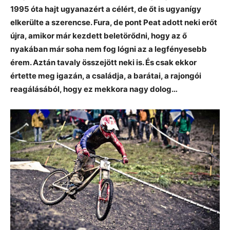
1995 óta hajt ugyanazért a célért, de őt is ugyanígy
elkerülte a szerencse. Fura, de pont Peat adott neki erőt
újra, amikor már kezdett beletörődni, hogy az ő
nyakában már soha nem fog lógni az a legfényesebb
érem. Aztán tavaly összejött neki is. És csak ekkor
értette meg igazán, a családja, a barátai, a rajongói
reagálásából, hogy ez mekkora nagy dolog…