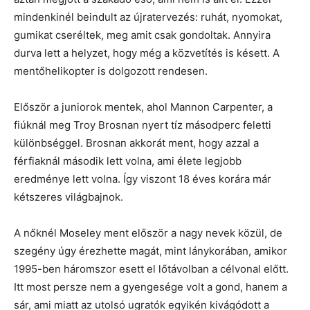
mindenkinél beindult az újratervezés: ruhát, nyomokat,
gumikat cseréltek, meg amit csak gondoltak. Annyira
durva lett a helyzet, hogy még a közvetítés is késett. A
mentőhelikopter is dolgozott rendesen.
Először a juniorok mentek, ahol Mannon Carpenter, a
fiúknál meg Troy Brosnan nyert tíz másodperc feletti
különbséggel. Brosnan akkorát ment, hogy azzal a
férfiaknál második lett volna, ami élete legjobb
eredménye lett volna. Így viszont 18 éves korára már
kétszeres világbajnok.
A nőknél Moseley ment először a nagy nevek közül, de
szegény úgy érezhette magát, mint lánykorában, amikor
1995-ben háromszor esett el lőtávolban a célvonal előtt.
Itt most persze nem a gyengesége volt a gond, hanem a
sár, ami miatt az utolsó ugratók egyikén kivágódott a