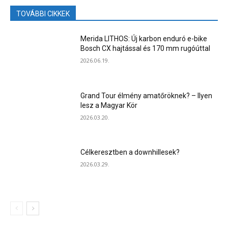
TOVÁBBI CIKKEK
Merida LITHOS: Új karbon enduró e-bike
Bosch CX hajtással és 170 mm rugóúttal
2026.06.19.
Grand Tour élmény amatőröknek? – Ilyen
lesz a Magyar Kör
2026.03.20.
Célkeresztben a downhillesek?
2026.03.29.