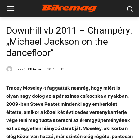
Downhill vb 2011 – Champéry:
„Michael Jackson on the
dancefloor”
Szerző:
KGAdam
2011.09.13.
Tracey Moseley-t faggatták nemrég, hogy miért is
olyan nagy dolog az a pár színes csíkocska a nyakban.
2009-ben Steve Peatet mindenki egy emberként
éltette, amikor a közel két évtizedes versenykarrierje
vége felé meg tudta szerezni az éremgyűjteményének
ezt az egyetlen hiányzó darabját. Moseley, aki korban
elég közel van hozzá, már szintén elég régóta, pontosan