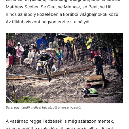
Matthew Scoles. Se Gee, se Minnaar, se Peat, se Hill
nincs az élboly közelében a korábbi világbajnokok közül.
Az ifiklub viszont nagyon érzi ezt a pályát.
Barel egy tízedik hellyel búcsúzott a versenyzéstől
A vasárnap reggeli edzések is még szárazon mentek,
aztán megjött a szakadó eső, ami nem is állt el. Ezzel