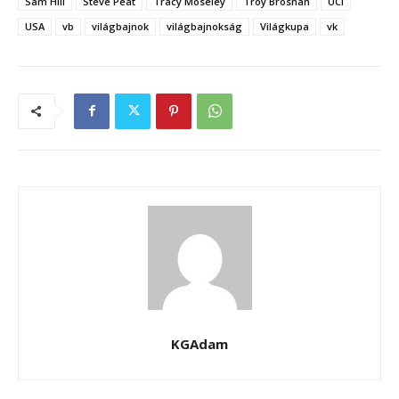
Sam Hill
Steve Peat
Tracy Moseley
Troy Brosnan
UCI
USA
vb
világbajnok
világbajnokság
Világkupa
vk
KGAdam