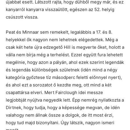
újabbat esett. Látszott rajta, hogy dühből megy már, és ez
kanyarról kanyarra visszaütött, egészen az 52. helyig
csúszott vissza.
Peat és Minnaar sem remekelt, legalábbis a 17. és 8.
helyekkel ők nagyon nem lehetnek elégedettek. Még a
csak két hete újra edzegető Hill is megverte őket, holott a
válla nem bírja még a terhelést. Ezzel együtt fura lehetett
megélnie, hogy azon a pályán, ahol ezek szerint legendák
és legendás különbségek születnek (idén mind a négy
kategória győztese tíz másodperc feletti előnnyel nyert),
és ahol ezt a sorozatot ő kezdte meg, ott mind a két
csapattársa elveri. Mert Fairclough idei messze
legjobbját nyújtva negyedik lett. Épp nemrég nyilatkozta a
Dirtnek, hogy tudja, hogy a képessége megvan, de idén
valahogy nem állnak össze a dolgok, de itt most érzi,
hogy tud majd bizonyítani. Úgy látszik, nagyon ismeri