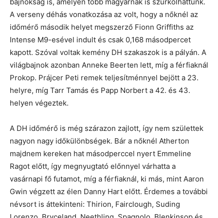
bajnokság is, amelyen több magyarnak is szurkolhattunk.
A verseny déhás vonatkozása az volt, hogy a nőknél az
időmérő második helyet megszerző Fionn Griffiths az
Intense M9-esével indult és csak 0,168 másodpercet
kapott. Szóval voltak kemény DH szakaszok is a pályán. A
világbajnok azonban Anneke Beerten lett, míg a férfiaknál
Prokop. Prájcer Peti remek teljesítménnyel bejött a 23.
helyre, míg Tarr Tamás és Papp Norbert a 42. és 43.
helyen végeztek.
A DH időmérő is még szárazon zajlott, így nem születtek
nagyon nagy időkülönbségek. Bár a nőknél Atherton
majdnem kereken hat másodperccel nyert Emmeline
Ragot előtt, így megnyugtató előnnyel várhatta a
vasárnapi fő futamot, míg a férfiaknál, ki más, mint Aaron
Gwin végzett az élen Danny Hart előtt. Érdemes a további
névsort is áttekinteni: Thirion, Fairclough, Suding
Lorenzo, Bryceland, Neethling, Spagnolo, Blenkinsop és