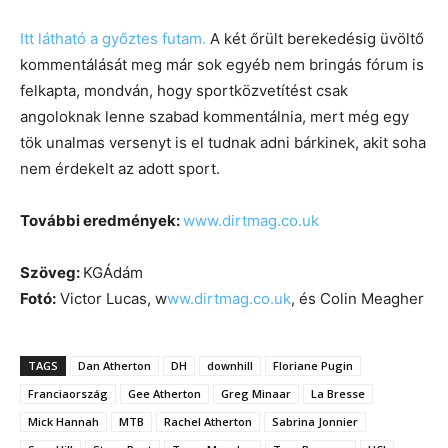
Itt látható a győztes futam.
A két őrült berekedésig üvöltő
kommentálását meg már sok egyéb nem bringás fórum is
felkapta, mondván, hogy sportközvetítést csak
angoloknak lenne szabad kommentálnia, mert még egy
tök unalmas versenyt is el tudnak adni bárkinek, akit soha
nem érdekelt az adott sport.
További eredmények:
www.dirtmag.co.uk
Szöveg:
KGÁdám
Fotó:
Victor Lucas, w
ww.dirtmag.co.uk
, és Colin Meagher
TAGS
Dan Atherton
DH
downhill
Floriane Pugin
Franciaország
Gee Atherton
Greg Minaar
La Bresse
Mick Hannah
MTB
Rachel Atherton
Sabrina Jonnier