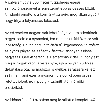
A pálya amúgy a 600 méter függőleges esésű
szintkülönbségével a legrettegettebb az összes közül.
Mindenki emelte is a kormányt az égig, meg alkarra gyúrt,
hogy bírja a folyamatos fékezést.
Az edzéseken nagyon sok lehetősége volt mindenkinek
begyakorolnia a nyomokat, bár nem sok trükközésre volt
lehetőség. Sokan nem is találták túl izgalmasnak a száraz
és gyors pályát, és esőért kiáltottak, ahogyan a kissé
nagyszájú Gee Atherton is. Hamarosan kiderült, hogy ezt
meg is fogják kapni a versenyre, így a pályán 2007-es
debütálása óta, harmadszor is gyilkos sarazásra kellett
számítani, ami ezen a nyomon tulajdonképpen orosz
rulettet jelent, nem pedig kiszámítható, mérnöki
precizitást.
Az időmérők előtt azonban még lezajlott a komplett 4X