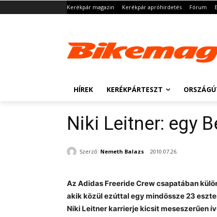
Kerékpár magazin
Kerékpár apróhirdetés
Fórum
HÍREK
KERÉKPÁRTESZT
ORSZÁGÚ
Niki Leitner: egy B
Szerző:
Nemeth Balazs
2010.07.26.
Az Adidas Freeride Crew csapatában külö
akik közül ezúttal egy mindössze 23 eszten
Niki Leitner karrierje kicsit meseszerűen í