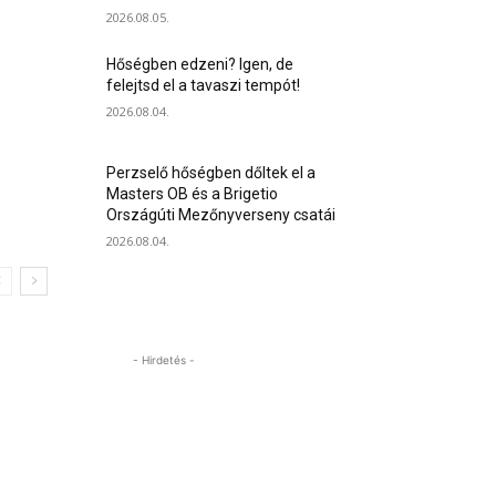
2026.08.05.
Hőségben edzeni? Igen, de
felejtsd el a tavaszi tempót!
2026.08.04.
Perzselő hőségben dőltek el a
Masters OB és a Brigetio
Országúti Mezőnyverseny csatái
2026.08.04.
- Hirdetés -