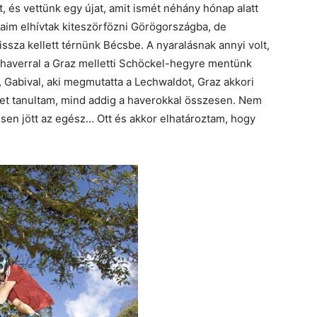
 és vettünk egy újat, amit ismét néhány hónap alatt
taim elhívtak kiteszörfözni Görögországba, de
issza kellett térnünk Bécsbe. A nyaralásnak annyi volt,
 haverral a Graz melletti Schöckel-hegyre mentünk
Gabival, aki megmutatta a Lechwaldot, Graz akkori
bbet tanultam, mind addig a haverokkal összesen. Nem
sen jött az egész… Ott és akkor elhatároztam, hogy