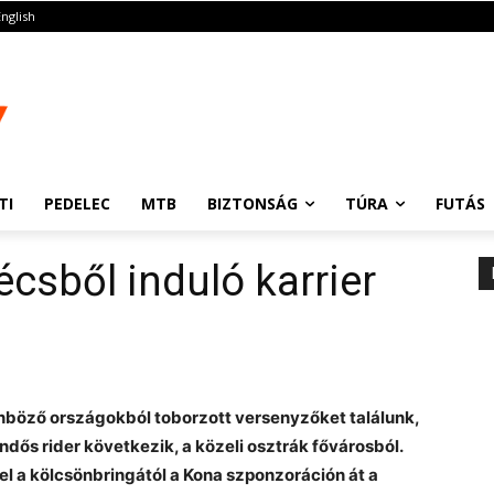
English
TI
PEDELEC
MTB
BIZTONSÁG
TÚRA
FUTÁS
écsből induló karrier
nböző országokból toborzott versenyzőket találunk,
dős rider következik, a közeli osztrák fővárosból.
vel a kölcsönbringától a Kona szponzoráción át a