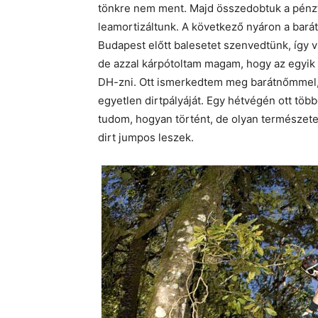
tönkre nem ment. Majd összedobtuk a pénzt,
leamortizáltunk. A következő nyáron a bará
Budapest előtt balesetet szenvedtünk, így v
de azzal kárpótoltam magam, hogy az egyik
DH-zni. Ott ismerkedtem meg barátnőmmel, 
egyetlen dirtpályáját. Egy hétvégén ott tö
tudom, hogyan történt, de olyan természete
dirt jumpos leszek.