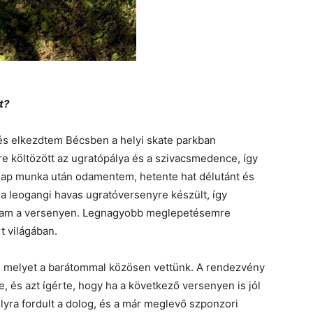
t?
és elkezdtem Bécsben a helyi skate parkban
re költözött az ugratópálya és a szivacsmedence, így
n nap munka után odamentem, hetente hat délutánt és
n a leogangi havas ugratóversenyre készült, így
dultam a versenyen. Legnagyobb meglepetésemre
t világában.
 melyet a barátommal közösen vettünk. A rendezvény
, és azt ígérte, hogy ha a következő versenyen is jól
lyra fordult a dolog, és a már meglevő szponzori