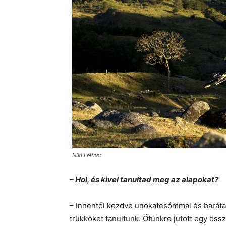
Niki Leitner
– Hol, és kivel tanultad meg az alapokat?
– Innentől kezdve unokatesómmal és baráta
trükköket tanultunk. Ötünkre jutott egy öss