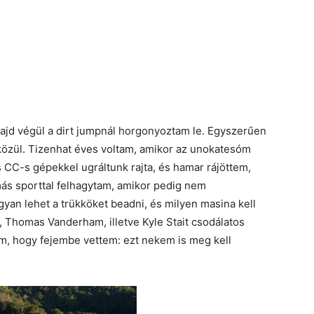
ajd végül a dirt jumpnál horgonyoztam le. Egyszerűen
közül. Tizenhat éves voltam, amikor az unokatesóm
s CC-s gépekkel ugráltunk rajta, és hamar rájöttem,
más sporttal felhagytam, amikor pedig nem
yan lehet a trükköket beadni, és milyen masina kell
 Thomas Vanderham, illetve Kyle Stait csodálatos
am, hogy fejembe vettem: ezt nekem is meg kell