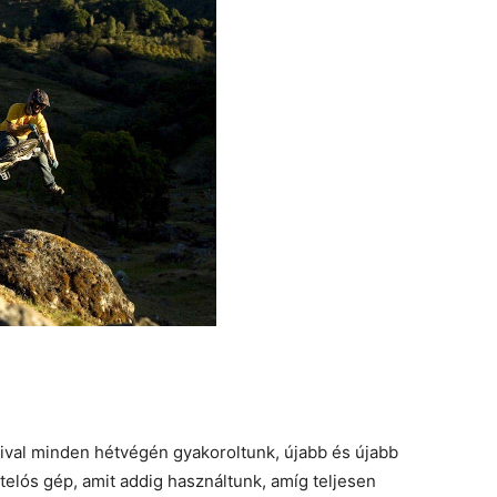
ival minden hétvégén gyakoroltunk, újabb és újabb
ztelós gép, amit addig használtunk, amíg teljesen