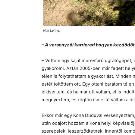
Niki Leitner
– A versenyzői karriered hogyan kezdődöt
– Vettem egy saját merevfarú ugratógépet, 
gyakorolni. Aztán 2005-ben már fedett hely
télen is folytathattam a gyakorlást. Minde
estét töltöttem ott. Egy ottani barátom téle
elkísértem, és ha már ott voltam, el is in
megnyertem, és rögtön ismerté váltam a dir
Ekkor már egy Kona Duduval versenyeztem,
után odajött hozzám a Kona helyi képviselője
szerepelek, leszerződtetnek. Innentől komo