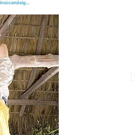
kiruccanásig…