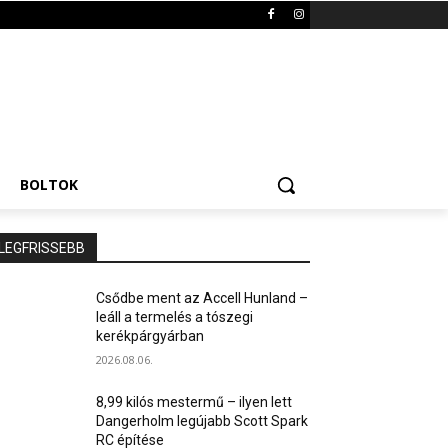
BOLTOK
LEGFRISSEBB
Csődbe ment az Accell Hunland –
leáll a termelés a tószegi
kerékpárgyárban
2026.08.06.
8,99 kilós mestermű – ilyen lett
Dangerholm legújabb Scott Spark
RC építése