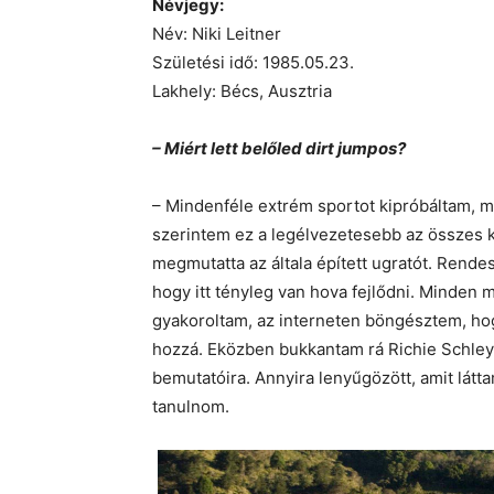
Névjegy:
Név: Niki Leitner
Születési idő: 1985.05.23.
Lakhely: Bécs, Ausztria
– Miért lett belőled dirt jumpos?
– Mindenféle extrém sportot kipróbáltam, m
szerintem ez a legélvezetesebb az összes 
megmutatta az általa épített ugratót. Rende
hogy itt tényleg van hova fejlődni. Minden 
gyakoroltam, az interneten böngésztem, hog
hozzá. Eközben bukkantam rá Richie Schley,
bemutatóira. Annyira lenyűgözött, amit látt
tanulnom.