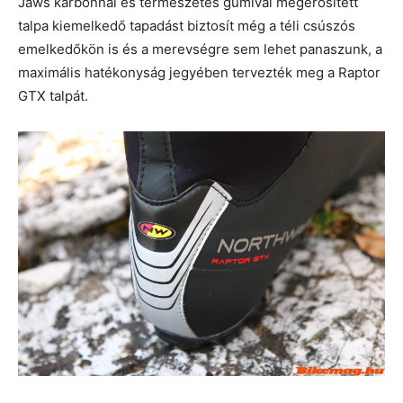
Jaws karbonnal és természetes gumival megerősített
talpa kiemelkedő tapadást biztosít még a téli csúszós
emelkedőkön is és a merevségre sem lehet panaszunk, a
maximális hatékonyság jegyében tervezték meg a Raptor
GTX talpát.