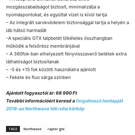
mozgásszabadságot biztosít, minimalizálja a
nyomáspontokat, és egyúttal vizet is kívül tartja
– Az integrált sarokvédelem biztonsággal tartja a helyén a
láb hátsó harmadát
-A speciális GTX talpbetét tökéletes összhangban
működik a felsőrész membránjával
– A 360fok-ban elhelyezett fényvisszaverő betétek extra
láthatóságot biztosítanak
– -5 és +15 fok közötti használatra ajánlott
– Fekete és fluo sárga színben
Ajánlott fogyasztói ár: 68 990 Ft
További információért keresd a
forgalmazó honlapját
2018-as Northwave téli ruha körkép
TAGS
Northwave
raptor gtx