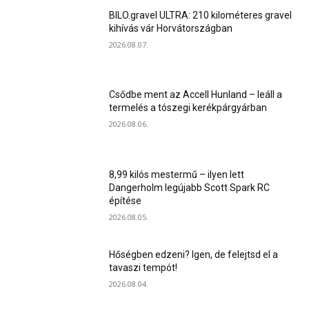
BILO.gravel ULTRA: 210 kilométeres gravel
kihívás vár Horvátországban
2026.08.07.
Csődbe ment az Accell Hunland – leáll a
termelés a tószegi kerékpárgyárban
2026.08.06.
8,99 kilós mestermű – ilyen lett
Dangerholm legújabb Scott Spark RC
építése
2026.08.05.
Hőségben edzeni? Igen, de felejtsd el a
tavaszi tempót!
2026.08.04.