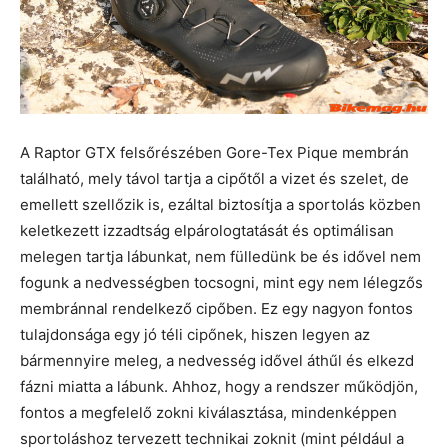
A Raptor GTX felsőrészében Gore-Tex Pique membrán
található, mely távol tartja a cipőtől a vizet és szelet, de
emellett szellőzik is, ezáltal biztosítja a sportolás közben
keletkezett izzadtság elpárologtatását és optimálisan
melegen tartja lábunkat, nem fülledünk be és idővel nem
fogunk a nedvességben tocsogni, mint egy nem lélegzős
membránnal rendelkező cipőben. Ez egy nagyon fontos
tulajdonsága egy jó téli cipőnek, hiszen legyen az
bármennyire meleg, a nedvesség idővel áthűl és elkezd
fázni miatta a lábunk. Ahhoz, hogy a rendszer működjön,
fontos a megfelelő zokni kiválasztása, mindenképpen
sportoláshoz tervezett technikai zoknit (mint például a