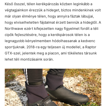
Késő ősszel, télen kerékpározás közben leginkább a
végtagjainkon érezzük a hideget, biztos mindenkinek volt
már olyan élménye télen, hogy annyira fáztak lábujjai,
hogy elviselhetetlen fájdalmat érzett bennük a hidegtől. A
Northwave ezért kifejezetten nagy figyelmet fordít a téli
cipők fejlesztésére, hogy a kerékpárosok télen is a
legnagyobb kényelmemben hódolhassanak a kedvenc
sportjuknak. 2018-ra egy teljesen új modellel, a Raptor
GTX-szel, jelentek meg a piacon, ami tökéletes társunk
lehet téli montizásaink során.