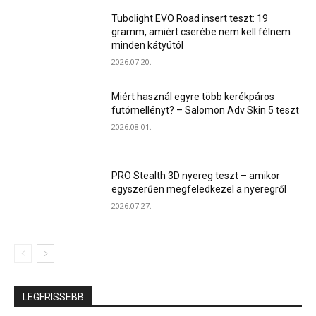
Tubolight EVO Road insert teszt: 19
gramm, amiért cserébe nem kell félnem
minden kátyútól
2026.07.20.
Miért használ egyre több kerékpáros
futómellényt? – Salomon Adv Skin 5 teszt
2026.08.01.
PRO Stealth 3D nyereg teszt – amikor
egyszerűen megfeledkezel a nyeregről
2026.07.27.
LEGFRISSEBB