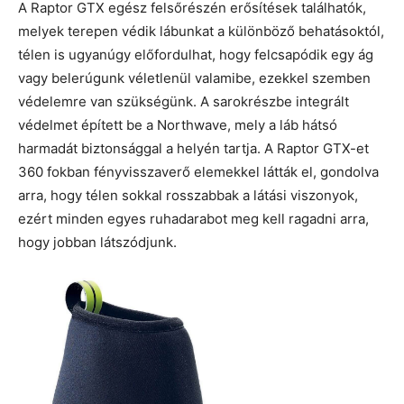
A Raptor GTX egész felsőrészén erősítések találhatók,
melyek terepen védik lábunkat a különböző behatásoktól,
télen is ugyanúgy előfordulhat, hogy felcsapódik egy ág
vagy belerúgunk véletlenül valamibe, ezekkel szemben
védelemre van szükségünk. A sarokrészbe integrált
védelmet épített be a Northwave, mely a láb hátsó
harmadát biztonsággal a helyén tartja. A Raptor GTX-et
360 fokban fényvisszaverő elemekkel látták el, gondolva
arra, hogy télen sokkal rosszabbak a látási viszonyok,
ezért minden egyes ruhadarabot meg kell ragadni arra,
hogy jobban látszódjunk.