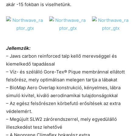
akár -15 fokban is viselhetünk.
Jellemzők:
– Jaws carbon reinforced talp kellő merevséggel és
kiemelkedő tapadással
– Víz- és szélálló Gore-Tex® Pique membránnal ellátott
felsőrész, mely optimálisan melegen tartja a lábakat
– BioMap Aero Overlap konstrukció, kényelmes, lábra
simuló kivitel, kiváló aerodinamikai tulajdonságokkal
– Az egész felsőrészen körbefutó erősítések az extra
védelemért.
– Megújult SLW2 zárórendszerrel, mely egyedülálló
illeszkedést tesz lehetővé
– A Neoprene Climaflex bokarész extra