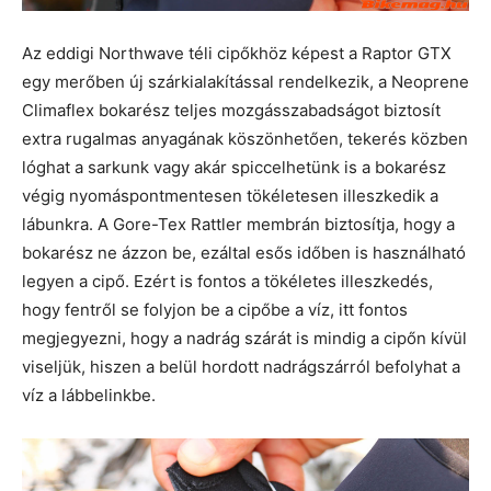
Az eddigi Northwave téli cipőkhöz képest a Raptor GTX
egy merőben új szárkialakítással rendelkezik, a Neoprene
Climaflex bokarész teljes mozgásszabadságot biztosít
extra rugalmas anyagának köszönhetően, tekerés közben
lóghat a sarkunk vagy akár spiccelhetünk is a bokarész
végig nyomáspontmentesen tökéletesen illeszkedik a
lábunkra. A Gore-Tex Rattler membrán biztosítja, hogy a
bokarész ne ázzon be, ezáltal esős időben is használható
legyen a cipő. Ezért is fontos a tökéletes illeszkedés,
hogy fentről se folyjon be a cipőbe a víz, itt fontos
megjegyezni, hogy a nadrág szárát is mindig a cipőn kívül
viseljük, hiszen a belül hordott nadrágszárról befolyhat a
víz a lábbelinkbe.