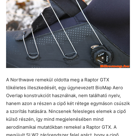
A Northwave remekül oldotta meg a Raptor GTX
tökéletes illeszkedését, egy úgynevezett BioMap Aero
Overlap konstrukciót használnak, nem található nyelv,
hanem azon a részen a cipő két rétege egymáson csúszik
a szorítás hatására. Nincsenek felesleges elemek a cipő
külső részén, így mind megjelenésében mind
aerodinamikai mutatókban remekel a Raptor GTX. A
megújult SLW2 zárórendszer felel azért, hogy a cipő