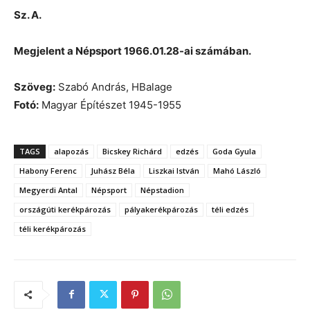
Sz. A.
Megjelent a Népsport 1966.01.28-ai számában.
Szöveg:
Szabó András, HBalage
Fotó:
Magyar Építészet 1945-1955
TAGS
alapozás
Bicskey Richárd
edzés
Goda Gyula
Habony Ferenc
Juhász Béla
Liszkai István
Mahó László
Megyerdi Antal
Népsport
Népstadion
országúti kerékpározás
pályakerékpározás
téli edzés
téli kerékpározás