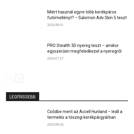
Miért használ egyre több kerékpáros
futómellényt? – Salomon Adv Skin 5 teszt
2026.08.01.
PRO Stealth 3D nyereg teszt – amikor
egyszerűen megfeledkezel a nyeregről
2026.07.27.
LEGFRISSEBB
Csődbe ment az Accell Hunland – leáll a
termelés a tószegi kerékpárgyárban
2026.08.06.