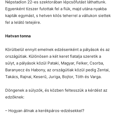
Népstadion 22-es szektorában lépcsőfutást láthattunk.
Egyenként tízszer futottak fel a fiúk, majd utána nyakba
kapták egymást, s hetven kilós teherrel a vállukon siettek
fel a lelátó tetejére.
Hatvan tonna
Körülbelül ennyit emelnek edzésenként a pályások és az
országútiak. Különösen a két keret fiatalja szeretik a
súlyt, a pályások közül Pataki, Magyar, Felker, Csorba,
Baranyecz és Habony, az országútiak közül pedig Zentai,
Takács, Rajnai, Keserű, Juriga, Bojtor, Tóth és Varga.
Döngenek a súlyzók, és közben feltesszük a kérdést az
edzőknek:
– Hogyan állnak a kerékpáros-edzésekkel?