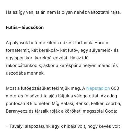
Ha ez így van, talán nem is olyan nehéz változtatni rajta.
Futás – lépcsőkön
A pályások hetente kilenc edzést tartanak. Három
tornatermit, két kerékpár- két futó-, egy súlyemelő- és
egy sportköri kerékpáredzést. Ha az idő
rakoncátlankodik, akkor a kerékpár a helyén marad, és
uszodába mennek.
Most a futóedzésüket tekintjük meg. A
Népstadion
600
méteres felsózott talaján látjuk a válogatottat. Az adag
pontosan 8 kilométer. Míg Pataki, Benkő, Felker, csorba,
Baranyecz és társaik róják a köröket, megszólal Goda:
– Tavalyi alapozásunk egyik hibája volt, hogy kevés volt