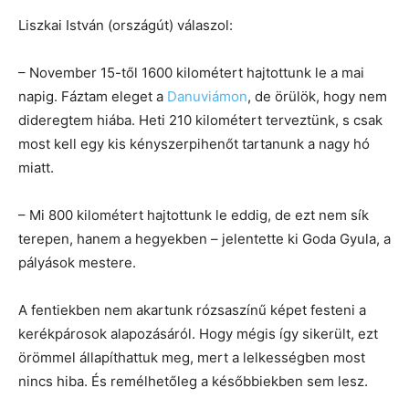
Liszkai István (országút) válaszol:
– November 15-től 1600 kilométert hajtottunk le a mai
napig. Fáztam eleget a
Danuviámon
, de örülök, hogy nem
dideregtem hiába. Heti 210 kilométert terveztünk, s csak
most kell egy kis kényszerpihenőt tartanunk a nagy hó
miatt.
– Mi 800 kilométert hajtottunk le eddig, de ezt nem sík
terepen, hanem a hegyekben – jelentette ki Goda Gyula, a
pályások mestere.
A fentiekben nem akartunk rózsaszínű képet festeni a
kerékpárosok alapozásáról. Hogy mégis így sikerült, ezt
örömmel állapíthattuk meg, mert a lelkességben most
nincs hiba. És remélhetőleg a későbbiekben sem lesz.