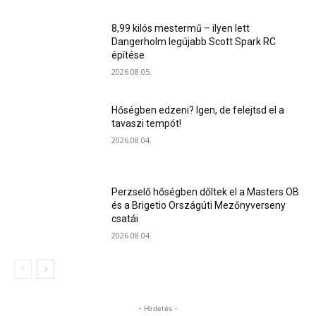
8,99 kilós mestermű – ilyen lett
Dangerholm legújabb Scott Spark RC
építése
2026.08.05.
Hőségben edzeni? Igen, de felejtsd el a
tavaszi tempót!
2026.08.04.
Perzselő hőségben dőltek el a Masters OB
és a Brigetio Országúti Mezőnyverseny
csatái
2026.08.04.
- Hirdetés -