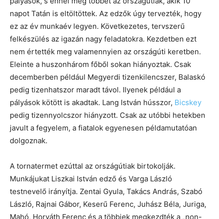
pályások, s ennél még többet az országútiak, akik 10
napot Tatán is eltöltöttek. Az edzők úgy tervezték, hogy
ez az év munkaév legyen. Következetes, tervszerű
felkészülés az igazán nagy feladatokra. Kezdetben ezt
nem értették meg valamennyien az országúti keretben.
Eleinte a huszonhárom főből sokan hiányoztak. Csak
decemberben például Megyerdi tizenkilencszer, Balaskó
pedig tizenhatszor maradt távol. Ilyenek például a
pályások kötött is akadtak. Lang István hússzor,
Bicskey
pedig tizennyolcszor hiányzott. Csak az utóbbi hetekben
javult a fegyelem, a fiatalok egyenesen példamutatóan
dolgoznak.
A tornatermet ezúttal az országútiak birtokolják.
Munkájukat Liszkai István edző és Varga László
testnevelő irányítja. Zentai Gyula, Takács András, Szabó
László, Rajnai Gábor, Keserű Ferenc, Juhász Béla, Juriga,
Mahó, Horváth Ferenc és a többiek megkezdték a „non-