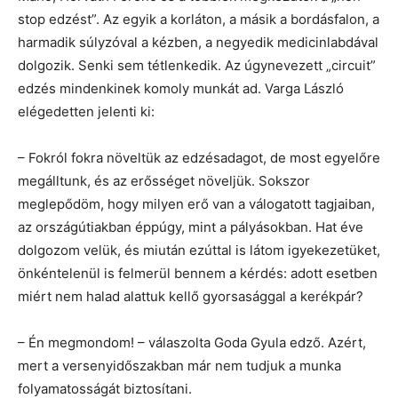
stop edzést”. Az egyik a korláton, a másik a bordásfalon, a
harmadik súlyzóval a kézben, a negyedik medicinlabdával
dolgozik. Senki sem tétlenkedik. Az úgynevezett „circuit”
edzés mindenkinek komoly munkát ad. Varga László
elégedetten jelenti ki:
– Fokról fokra növeltük az edzésadagot, de most egyelőre
megálltunk, és az erősséget növeljük. Sokszor
meglepődöm, hogy milyen erő van a válogatott tagjaiban,
az országútiakban éppúgy, mint a pályásokban. Hat éve
dolgozom velük, és miután ezúttal is látom igyekezetüket,
önkéntelenül is felmerül bennem a kérdés: adott esetben
miért nem halad alattuk kellő gyorsasággal a kerékpár?
– Én megmondom! – válaszolta Goda Gyula edző. Azért,
mert a versenyidőszakban már nem tudjuk a munka
folyamatosságát biztosítani.