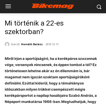
Mi történik a 22-es
szektorban?
Szerző:
Horváth Balázs
2010.12.17.
Miről írjon a sportújságíró, ha a kerékpáros szezonnak
vége, versenyek nincsenek, és éppen tombol a tél? Ez
történetesen lehetne akár az én dilemmám is, bár
magamat nem igazán szoktam sportújságíróként
definiálni. Ezúttal kiderül, hogy a témahiányos
időszakban milyen trükkel csempészett mégis
kerékpársportot a napilap hasábjaira Szabó András, a
Népsport munkatársa 1966-ban. Megtudhatjuk, hogy