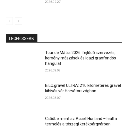
2026.07.27.
LEGFRISSEBB
Tour de Mátra 2026: fejlődő szervezés,
kemény mászások és igazi granfondós
hangulat
2026.08.08.
BILO.gravel ULTRA: 210 kilométeres gravel
kihívás vár Horvátországban
2026.08.07.
Csődbe ment az Accell Hunland – leáll a
termelés a tószegi kerékpárgyárban