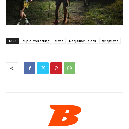
TAGS
dupla everesting
futás
Nedjalkov Balázs
terepfutás