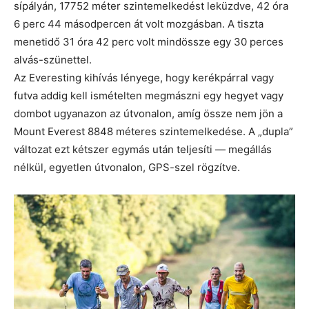
sípályán, 17752 méter szintemelkedést leküzdve, 42 óra
6 perc 44 másodpercen át volt mozgásban. A tiszta
menetidő 31 óra 42 perc volt mindössze egy 30 perces
alvás-szünettel.
Az Everesting kihívás lényege, hogy kerékpárral vagy
futva addig kell ismételten megmászni egy hegyet vagy
dombot ugyanazon az útvonalon, amíg össze nem jön a
Mount Everest 8848 méteres szintemelkedése. A „dupla”
változat ezt kétszer egymás után teljesíti — megállás
nélkül, egyetlen útvonalon, GPS-szel rögzítve.