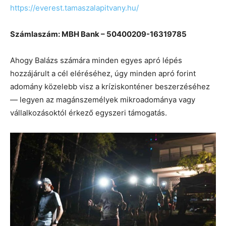
https://everest.tamaszalapitvany.hu/
Számlaszám: MBH Bank – 50400209-16319785
Ahogy Balázs számára minden egyes apró lépés
hozzájárult a cél eléréséhez, úgy minden apró forint
adomány közelebb visz a kríziskonténer beszerzéséhez
— legyen az magánszemélyek mikroadománya vagy
vállalkozásoktól érkező egyszeri támogatás.