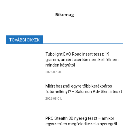
Bikemag
TOVÁBBI CIKKEK
Tubolight EVO Road insert teszt: 19
gramm, amiért cserébe nem kell félnem
minden kátyútól
2026.07.20.
Miért használ egyre több kerékpáros
futómellényt? – Salomon Adv Skin 5 teszt
2026.08.01.
PRO Stealth 3D nyereg teszt – amikor
egyszerűen megfeledkezel a nyeregről