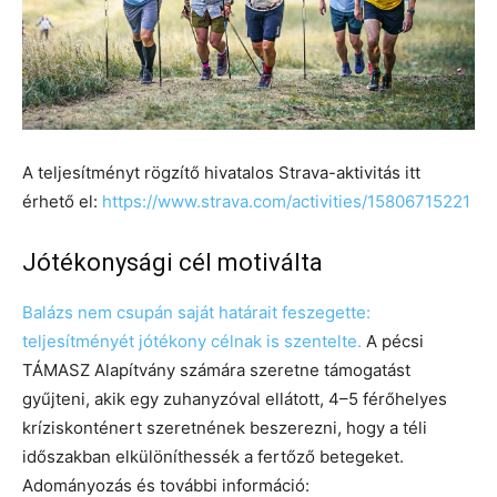
A teljesítményt rögzítő hivatalos Strava-aktivitás itt
érhető el:
https://www.strava.com/activities/15806715221
Jótékonysági cél motiválta
Balázs nem csupán saját határait feszegette:
teljesítményét jótékony célnak is szentelte.
A pécsi
TÁMASZ Alapítvány számára szeretne támogatást
gyűjteni, akik egy zuhanyzóval ellátott, 4–5 férőhelyes
kríziskonténert szeretnének beszerezni, hogy a téli
időszakban elkülöníthessék a fertőző betegeket.
Adományozás és további információ: