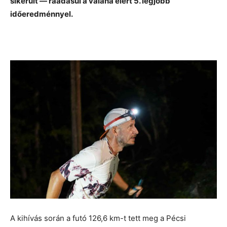
sikerült — ráadásul a valaha elért 5. legjobb
időeredménnyel.
A kihívás során a futó 126,6 km-t tett meg a Pécsi