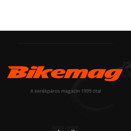
A kerékpáros magazin 1999 óta!