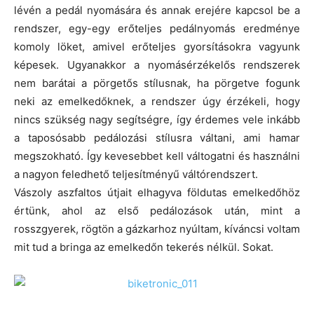
lévén a pedál nyomására és annak erejére kapcsol be a
rendszer, egy-egy erőteljes pedálnyomás eredménye
komoly löket, amivel erőteljes gyorsításokra vagyunk
képesek. Ugyanakkor a nyomásérzékelős rendszerek
nem barátai a pörgetős stílusnak, ha pörgetve fogunk
neki az emelkedőknek, a rendszer úgy érzékeli, hogy
nincs szükség nagy segítségre, így érdemes vele inkább
a taposósabb pedálozási stílusra váltani, ami hamar
megszokható. Így kevesebbet kell váltogatni és használni
a nagyon feledhető teljesítményű váltórendszert.
Vászoly aszfaltos útjait elhagyva földutas emelkedőhöz
értünk, ahol az első pedálozások után, mint a
rosszgyerek, rögtön a gázkarhoz nyúltam, kíváncsi voltam
mit tud a bringa az emelkedőn tekerés nélkül. Sokat.