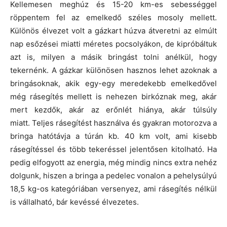
Kellemesen meghúz és 15-20 km-es sebességgel
röppentem fel az emelkedő széles mosoly mellett.
Különös élvezet volt a gázkart húzva átveretni az elmúlt
nap esőzései miatti méretes pocsolyákon, de kipróbáltuk
azt is, milyen a másik bringást tolni anélkül, hogy
tekernénk. A gázkar különösen hasznos lehet azoknak a
bringásoknak, akik egy-egy meredekebb emelkedővel
még rásegítés mellett is nehezen birkóznak meg, akár
mert kezdők, akár az erőnlét hiánya, akár túlsúly
miatt. Teljes rásegítést használva és gyakran motorozva a
bringa hatótávja a túrán kb. 40 km volt, ami kisebb
rásegítéssel és több tekeréssel jelentősen kitolható. Ha
pedig elfogyott az energia, még mindig nincs extra nehéz
dolgunk, hiszen a bringa a pedelec vonalon a pehelysúlyú
18,5 kg-os kategóriában versenyez, ami rásegítés nélkül
is vállalható, bár kevéssé élvezetes.