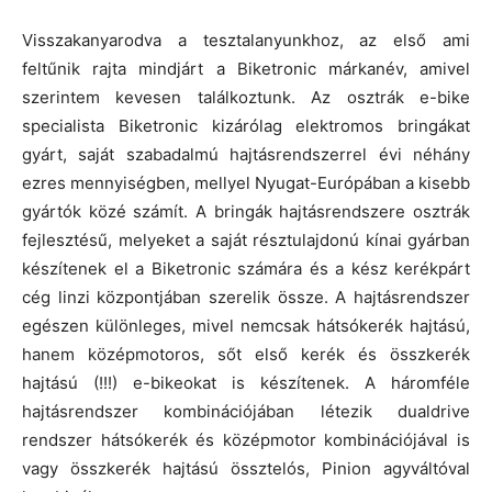
Visszakanyarodva a tesztalanyunkhoz, az első ami
feltűnik rajta mindjárt a Biketronic márkanév, amivel
szerintem kevesen találkoztunk. Az osztrák e-bike
specialista Biketronic kizárólag elektromos bringákat
gyárt, saját szabadalmú hajtásrendszerrel évi néhány
ezres mennyiségben, mellyel Nyugat-Európában a kisebb
gyártók közé számít. A bringák hajtásrendszere osztrák
fejlesztésű, melyeket a saját résztulajdonú kínai gyárban
készítenek el a Biketronic számára és a kész kerékpárt
cég linzi központjában szerelik össze. A hajtásrendszer
egészen különleges, mivel nemcsak hátsókerék hajtású,
hanem középmotoros, sőt első kerék és összkerék
hajtású (!!!) e-bikeokat is készítenek. A háromféle
hajtásrendszer kombinációjában létezik dualdrive
rendszer hátsókerék és középmotor kombinációjával is
vagy összkerék hajtású össztelós, Pinion agyváltóval