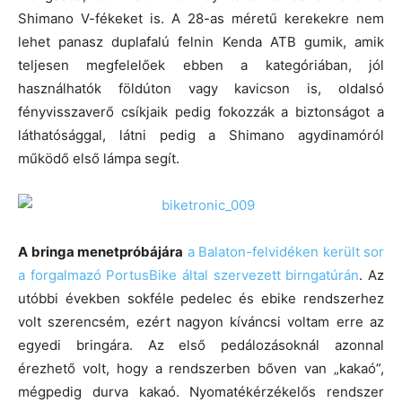
Shimano V-fékeket is. A 28-as méretű kerekekre nem
lehet panasz duplafalú felnin Kenda ATB gumik, amik
teljesen megfelelőek ebben a kategóriában, jól
használhatók földúton vagy kavicson is, oldalsó
fényvisszaverő csíkjaik pedig fokozzák a biztonságot a
láthatósággal, látni pedig a Shimano agydinamóról
működő első lámpa segít.
A bringa menetpróbájára
a Balaton-felvidéken került sor
a forgalmazó PortusBike által szervezett birngatúrán
. Az
utóbbi években sokféle pedelec és ebike rendszerhez
volt szerencsém, ezért nagyon kíváncsi voltam erre az
egyedi bringára. Az első pedálozásoknál azonnal
érezhető volt, hogy a rendszerben bőven van „kakaó”,
mégpedig durva kakaó. Nyomatékérzékelős rendszer