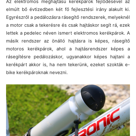
Az elektromos meghajtású kerékpárok fejlődésével az
elmúlt bő évtizedben két fő fejlesztési irány alakult ki.
Egyrészről a pedálozásra rásegítő rendszerek, melyeknél
a motor csak a tekerésre és csak hajtáskor segít rá, ezek
lettek a pedelec néven ismert elektromos kerékpárok. A
másik rendszer az önálló hajtásra is képes, rásegítő
motoros kerékpárok, ahol a hajtásrendszer képes a
rásegítésre pedálozáskor, ugyanakkor képes hajtani a
kerékpárt akkor is, ha nem tekerünk, ezeket szokták e-
bike kerékpároknak nevezni.