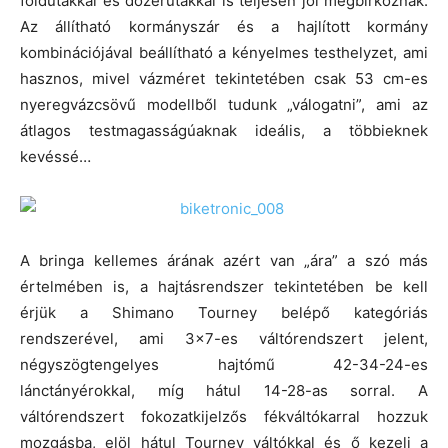
földutakkal és dózerutakkal is teljesen jól megbirkóznak.
Az állítható kormányszár és a hajlított kormány
kombinációjával beállítható a kényelmes testhelyzet, ami
hasznos, mivel vázméret tekintetében csak 53 cm-es
nyeregvázcsövű modellből tudunk „válogatni”, ami az
átlagos testmagasságúaknak ideális, a többieknek
kevéssé…
A bringa kellemes árának azért van „ára” a szó más
értelmében is, a hajtásrendszer tekintetében be kell
érjük a Shimano Tourney belépő kategóriás
rendszerével, ami 3×7-es váltórendszert jelent,
négyszögtengelyes hajtómű 42-34-24-es
lánctányérokkal, míg hátul 14-28-as sorral. A
váltórendszert fokozatkijelzős fékváltókarral hozzuk
mozgásba, elöl hátul Tourney váltókkal és ő kezeli a