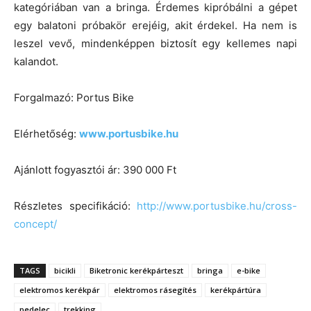
kategóriában van a bringa. Érdemes kipróbálni a gépet
egy balatoni próbakör erejéig, akit érdekel. Ha nem is
leszel vevő, mindenképpen biztosít egy kellemes napi
kalandot.
Forgalmazó: Portus Bike
Elérhetőség:
www.portusbike.hu
Ajánlott fogyasztói ár: 390 000 Ft
Részletes specifikáció:
http://www.portusbike.hu/cross-
concept/
TAGS
bicikli
Biketronic kerékpárteszt
bringa
e-bike
elektromos kerékpár
elektromos rásegítés
kerékpártúra
pedelec
trekking