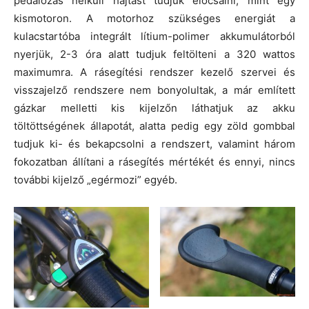
pedálozás nélküli hajtást tudjuk előcsalni, mint egy
kismotoron. A motorhoz szükséges energiát a
kulacstartóba integrált lítium-polimer akkumulátorból
nyerjük, 2-3 óra alatt tudjuk feltölteni a 320 wattos
maximumra. A rásegítési rendszer kezelő szervei és
visszajelző rendszere nem bonyolultak, a már említett
gázkar melletti kis kijelzőn láthatjuk az akku
töltöttségének állapotát, alatta pedig egy zöld gombbal
tudjuk ki- és bekapcsolni a rendszert, valamint három
fokozatban állítani a rásegítés mértékét és ennyi, nincs
további kijelző „egérmozi” egyéb.