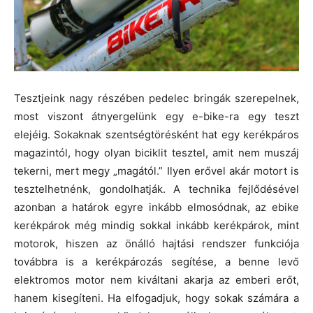
Tesztjeink nagy részében pedelec bringák szerepelnek,
most viszont átnyergelünk egy e-bike-ra egy teszt
elejéig. Sokaknak szentségtörésként hat egy kerékpáros
magazintól, hogy olyan biciklit tesztel, amit nem muszáj
tekerni, mert megy „magától.” Ilyen erővel akár motort is
tesztelhetnénk, gondolhatják. A technika fejlődésével
azonban a határok egyre inkább elmosódnak, az ebike
kerékpárok még mindig sokkal inkább kerékpárok, mint
motorok, hiszen az önálló hajtási rendszer funkciója
továbbra is a kerékpározás segítése, a benne levő
elektromos motor nem kiváltani akarja az emberi erőt,
hanem kisegíteni. Ha elfogadjuk, hogy sokak számára a