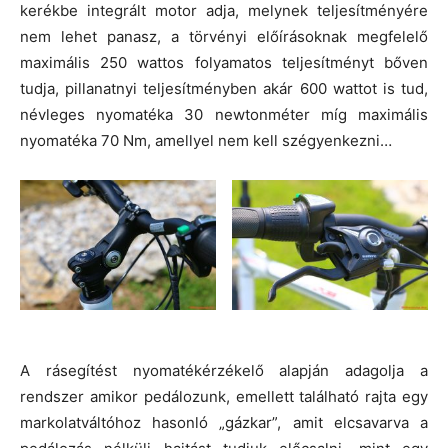
kerékbe integrált motor adja, melynek teljesítményére
nem lehet panasz, a törvényi előírásoknak megfelelő
maximális 250 wattos folyamatos teljesítményt bőven
tudja, pillanatnyi teljesítményben akár 600 wattot is tud,
névleges nyomatéka 30 newtonméter míg maximális
nyomatéka 70 Nm, amellyel nem kell szégyenkezni…
A rásegítést nyomatékérzékelő alapján adagolja a
rendszer amikor pedálozunk, emellett található rajta egy
markolatváltóhoz hasonló „gázkar”, amit elcsavarva a