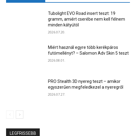
Tubolight EVO Road insert teszt: 19
gramm, amiért cserébe nem kell félnem
minden kátyútól
2026.07.20.
Miért használ egyre több kerékpáros
futómellényt? – Salomon Adv Skin 5 teszt
2026.08.01.
PRO Stealth 3D nyereg teszt – amikor
egyszerűen megfeledkezel a nyeregről
2026.07.27.
LEGFRISSEBB