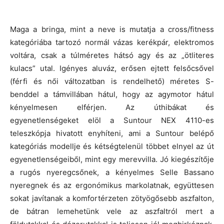
Maga a bringa, mint a neve is mutatja a cross/fitness
kategóriába tartozó normál vázas kerékpár, elektromos
voltára, csak a túlméretes hátsó agy és az „ötliteres
kulacs” utal. Igényes aluváz, erősen ejtett felsőcsővel
(férfi és női változatban is rendelhető) méretes S-
benddel a támvillában hátul, hogy az agymotor hátul
kényelmesen elférjen. Az úthibákat és
egyenetlenségeket elöl a Suntour NEX 4110-es
teleszkópja hivatott enyhíteni, ami a Suntour belépő
kategóriás modellje és kétségtelenül többet elnyel az út
egyenetlenségeiből, mint egy merevvilla. Jó kiegészítője
a rugós nyeregcsőnek, a kényelmes Selle Bassano
nyeregnek és az ergonómikus markolatnak, együttesen
sokat javítanak a komfortérzeten zötyögősebb aszfalton,
de bátran lemehetünk vele az aszfaltról mert a