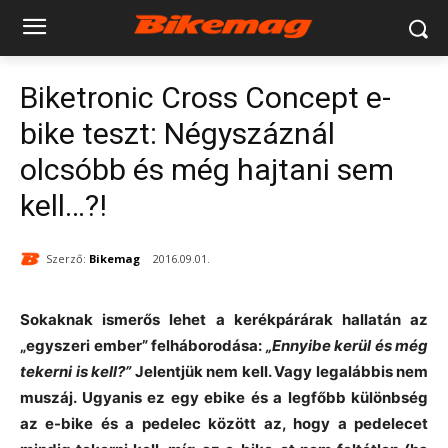
Biketronic Cross Concept e-
bike teszt: Négyszáznál
olcsóbb és még hajtani sem
kell…?!
Szerző:
Bikemag
2016.09.01.
Sokaknak ismerős lehet a kerékpárárak hallatán az
„egyszeri ember” felháborodása:
„Ennyibe kerül és még
tekerni is kell?”
Jelentjük nem kell. Vagy legalábbis nem
muszáj. Ugyanis ez egy ebike és a legfőbb különbség
az e-bike és a pedelec között az, hogy a pedelecet