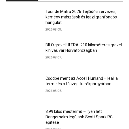
Tour de Mátra 2026: fejlődő szervezés,
kemény mászások és igazi granfondós
hangulat
2026.08.08.
BILO.gravel ULTRA: 210 kilométeres gravel
kihívás vár Horvátországban
2026.08.07.
Csődbe ment az Accell Hunland – leáll a
termelés a tószegi kerékpárgyárban
2026.08.06.
8,99 kilós mestermű – ilyen lett
Dangerholm legújabb Scott Spark RC
építése