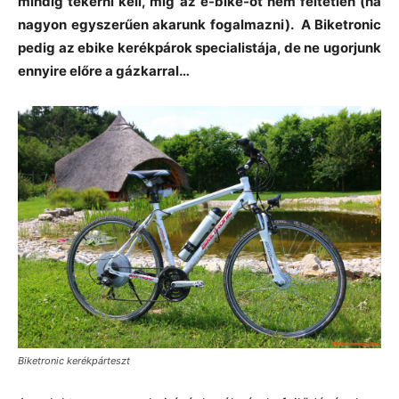
mindig tekerni kell, míg az e-bike-ot nem feltétlen (ha
nagyon egyszerűen akarunk fogalmazni). A Biketronic
pedig az ebike kerékpárok specialistája, de ne ugorjunk
ennyire előre a gázkarral…
Biketronic kerékpárteszt