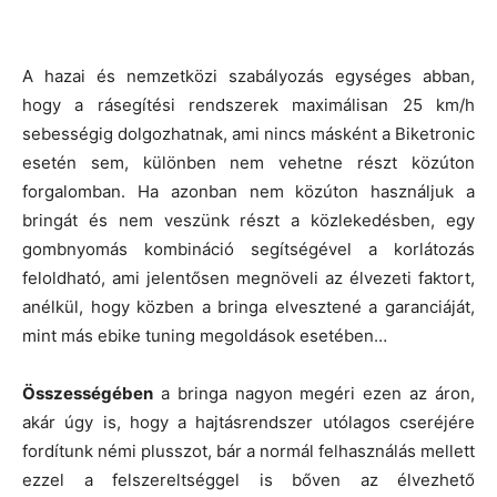
A hazai és nemzetközi szabályozás egységes abban,
hogy a rásegítési rendszerek maximálisan 25 km/h
sebességig dolgozhatnak, ami nincs másként a Biketronic
esetén sem, különben nem vehetne részt közúton
forgalomban. Ha azonban nem közúton használjuk a
bringát és nem veszünk részt a közlekedésben, egy
gombnyomás kombináció segítségével a korlátozás
feloldható, ami jelentősen megnöveli az élvezeti faktort,
anélkül, hogy közben a bringa elvesztené a garanciáját,
mint más ebike tuning megoldások esetében…
Összességében
a bringa nagyon megéri ezen az áron,
akár úgy is, hogy a hajtásrendszer utólagos cseréjére
fordítunk némi plusszot, bár a normál felhasználás mellett
ezzel a felszereltséggel is bőven az élvezhető