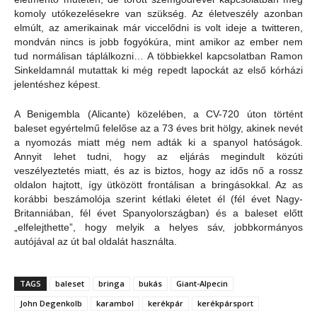
komoly utókezelésekre van szükség. Az életveszély azonban
elmúlt, az amerikainak már viccelődni is volt ideje a twitteren,
mondván nincs is jobb fogyókúra, mint amikor az ember nem
tud normálisan táplálkozni… A többiekkel kapcsolatban Ramon
Sinkeldamnál mutattak ki még repedt lapockát az első kórházi
jelentéshez képest.
A Benigembla (Alicante) közelében, a CV-720 úton történt
baleset egyértelmű felelőse az a 73 éves brit hölgy, akinek nevét
a nyomozás miatt még nem adták ki a spanyol hatóságok.
Annyit lehet tudni, hogy az eljárás megindult közúti
veszélyeztetés miatt, és az is biztos, hogy az idős nő a rossz
oldalon hajtott, így ütközött frontálisan a bringásokkal. Az as
korábbi beszámolója szerint kétlaki életet él (fél évet Nagy-
Britanniában, fél évet Spanyolországban) és a baleset előtt
„elfelejthette”, hogy melyik a helyes sáv, jobbkormányos
autójával az út bal oldalát használta.
TAGS
baleset
bringa
bukás
Giant-Alpecin
John Degenkolb
karambol
kerékpár
kerékpársport