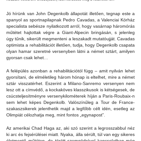
Jó hírünk van John Degenkolb állapotát illetően, tegnap este a
spanyol as sportnapilapnak Pedro Cavadas, a Valenciai Kórház
specialista sebésze nyilatkozott arról, hogy vasárnap háromórás
műtétet hajtottak végre a Giant-Alpecin bringásán, s jelenleg
úgy tűnik, sikerült megmenteni a leszakadt mutatóujját. Cavadas
optimista a rehabilitációt illetően, tudja, hogy Degenkolb csapata
olyan hamar szeretné versenyben látni a német sztárt, amilyen
gyorsan csak lehet…
A felépülés azonban a rehabilitációtól függ – amit nyilván lehet
gyorsítani, de elméletileg három hónap is eltelhet, mire a német
sztár visszatérhet.
Eszerint a Milano-Sanremo versenyen nem
lesz ott a címvédő, a kockaköves klasszikusok is kétségesek, de
csúcsteljesítményre versenykilométerek híján a Paris-Roubaix-n
sem lehet képes Degenkolb. Valószínűleg a Tour de France-
szakaszsikerek jelenthetik majd a legfőbb célt idén, esetleg az
Olimpiát célozhatja meg, mint fontos „egynapost”.
Az amerikai Chad Haga az, aki szó szerint a legrosszabbul néz
ki arc és fejsérülései miatt. Nyaka, álla sérült, túl van egy sikeres
életmentő műtéten, de törött szemgödrével kapcsolatban még