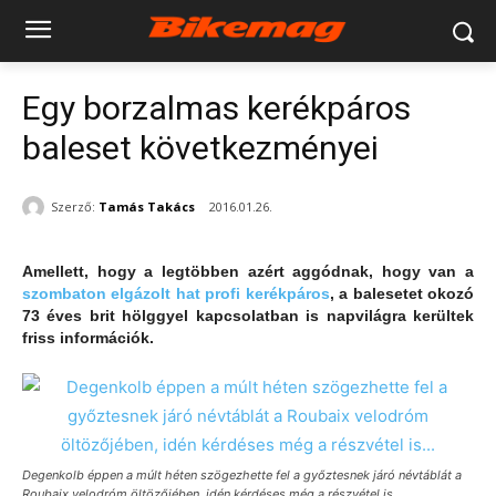
Egy borzalmas kerékpáros
baleset következményei
Szerző:
Tamás Takács
2016.01.26.
Amellett, hogy a legtöbben azért aggódnak, hogy van a
szombaton elgázolt hat profi kerékpáros
, a balesetet okozó
73 éves brit hölggyel kapcsolatban is napvilágra kerültek
friss információk.
Degenkolb éppen a múlt héten szögezhette fel a győztesnek járó névtáblát a
Roubaix velodróm öltözőjében, idén kérdéses még a részvétel is…