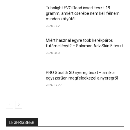
Tubolight EVO Road insert teszt: 19
gramm, amiért cserébe nem kell félnem
minden kátyútól
2026.07.20.
Miért használ egyre több kerékpáros
futómellényt? – Salomon Adv Skin 5 teszt
2026.08.01.
PRO Stealth 3D nyereg teszt – amikor
egyszerűen megfeledkezel a nyeregről
2026.07.27.
LEGFRISSEBB