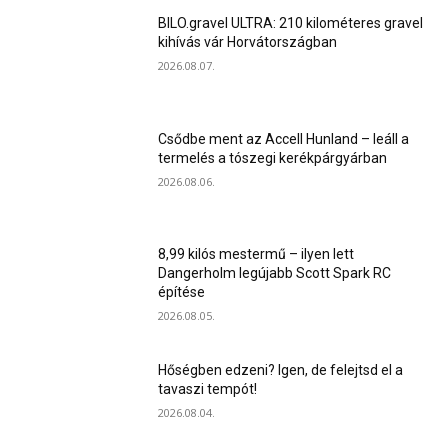
BILO.gravel ULTRA: 210 kilométeres gravel
kihívás vár Horvátországban
2026.08.07.
Csődbe ment az Accell Hunland – leáll a
termelés a tószegi kerékpárgyárban
2026.08.06.
8,99 kilós mestermű – ilyen lett
Dangerholm legújabb Scott Spark RC
építése
2026.08.05.
Hőségben edzeni? Igen, de felejtsd el a
tavaszi tempót!
2026.08.04.