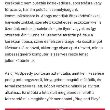
kerékpárt: nem pusztán közlekedésre, sportolásra vagy
túrázásra, hanem például személyiségünk
kommunikálására is. Ahogy mondjuk öltözködésünkkel,
hajviseletünkkel, szeretett közlekedési eszközünkkel is
üzenünk embertársainknak – „én ilyen vagyok és így
szeretek élni”. Ebbe az üzenetbe tartozik például a
kerékpár típusa, színe és felszereltsége. Ha összhangot
kívánunk létrehozni, akkor egy olyan apró részlet, mint a
sebességmérő komputer is szerves része lehet
jellemképünknek.
Az új MySpeedy pontosan azt mutatja, amit kell: kezelése
pedig pofonegyszerű, lényegében magától működik, és
természetesen fejlett, kódolt vezeték nélküli jelátvitelt
alkalmaz. Ez utóbbi a letisztult megjelenés mellett a
felszerelést is megkönnyíti: mondhatni „Plug and Play”.