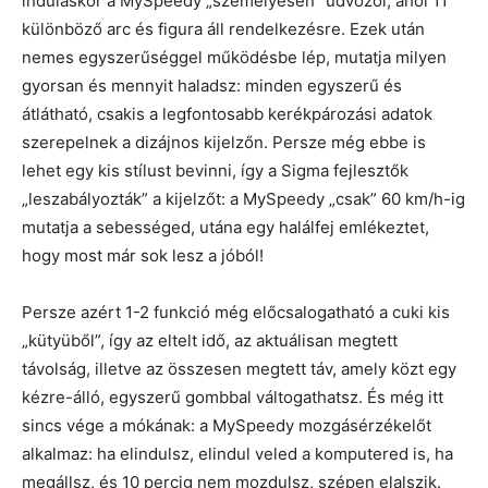
induláskor a MySpeedy „személyesen” üdvözöl, ahol 11
különböző arc és figura áll rendelkezésre. Ezek után
nemes egyszerűséggel működésbe lép, mutatja milyen
gyorsan és mennyit haladsz: minden egyszerű és
átlátható, csakis a legfontosabb kerékpározási adatok
szerepelnek a dizájnos kijelzőn. Persze még ebbe is
lehet egy kis stílust bevinni, így a Sigma fejlesztők
„leszabályozták” a kijelzőt: a MySpeedy „csak” 60 km/h-ig
mutatja a sebességed, utána egy halálfej emlékeztet,
hogy most már sok lesz a jóból!
Persze azért 1-2 funkció még előcsalogatható a cuki kis
„kütyüből”, így az eltelt idő, az aktuálisan megtett
távolság, illetve az összesen megtett táv, amely közt egy
kézre-álló, egyszerű gombbal váltogathatsz. És még itt
sincs vége a mókának: a MySpeedy mozgásérzékelőt
alkalmaz: ha elindulsz, elindul veled a komputered is, ha
megállsz, és 10 percig nem mozdulsz, szépen elalszik.