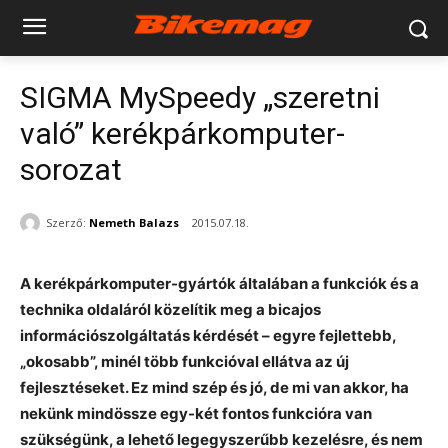
SIGMA MySpeedy „szeretni
való” kerékpárkomputer-
sorozat
Szerző:
Nemeth Balazs
2015.07.18.
A kerékpárkomputer-gyártók általában a funkciók és a
technika oldaláról közelítik meg a bicajos
információszolgáltatás kérdését – egyre fejlettebb,
„okosabb”, minél több funkcióval ellátva az új
fejlesztéseket. Ez mind szép és jó, de mi van akkor, ha
nekünk mindössze egy-két fontos funkcióra van
szükségünk, a lehető legegyszerűbb kezelésre, és nem