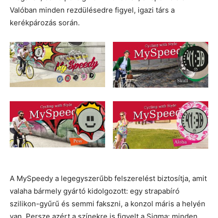
Valóban minden rezdülésedre figyel, igazi társ a
kerékpározás során.
A MySpeedy a legegyszerűbb felszerelést biztosítja, amit
valaha bármely gyártó kidolgozott: egy strapabíró
szilikon-gyűrű és semmi fakszni, a konzol máris a helyén
van. Persze azért a színekre is figyelt a Sigma: minden