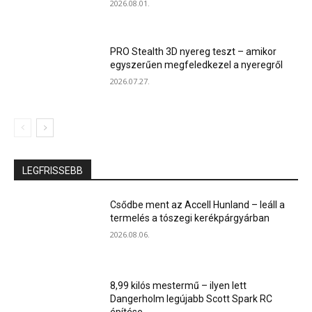
2026.08.01.
PRO Stealth 3D nyereg teszt – amikor
egyszerűen megfeledkezel a nyeregről
2026.07.27.
LEGFRISSEBB
Csődbe ment az Accell Hunland – leáll a
termelés a tószegi kerékpárgyárban
2026.08.06.
8,99 kilós mestermű – ilyen lett
Dangerholm legújabb Scott Spark RC
építése