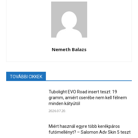
Nemeth Balazs
TOVÁBBI CIKKEK
Tubolight EVO Road insert teszt: 19
gramm, amiért cserébe nem kell félnem
minden kátyútól
2026.07.20.
Miért használ egyre több kerékpáros
futómellényt? – Salomon Adv Skin 5 teszt