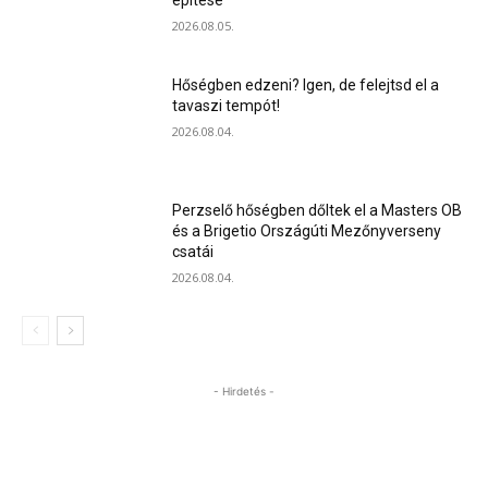
2026.08.05.
Hőségben edzeni? Igen, de felejtsd el a
tavaszi tempót!
2026.08.04.
Perzselő hőségben dőltek el a Masters OB
és a Brigetio Országúti Mezőnyverseny
csatái
2026.08.04.
- Hirdetés -