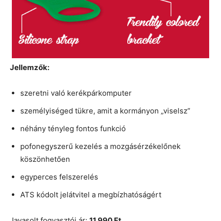
Jellemzők:
szeretni való kerékpárkomputer
személyiséged tükre, amit a kormányon „viselsz”
néhány tényleg fontos funkció
pofonegyszerű kezelés a mozgásérzékelőnek
köszönhetően
egyperces felszerelés
ATS kódolt jelátvitel a megbízhatóságért
Javasolt fogyasztói ár:
11.990 Ft.