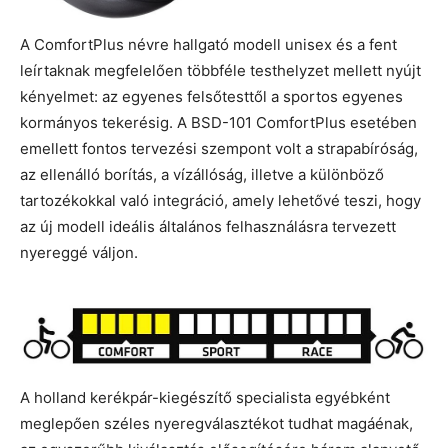
A ComfortPlus névre hallgató modell unisex és a fent
leírtaknak megfelelően többféle testhelyzet mellett nyújt
kényelmet: az egyenes felsőtesttől a sportos egyenes
kormányos tekerésig. A BSD-101 ComfortPlus esetében
emellett fontos tervezési szempont volt a strapabíróság,
az ellenálló borítás, a vízállóság, illetve a különböző
tartozékokkal való integráció, amely lehetővé teszi, hogy
az új modell ideális általános felhasználásra tervezett
nyereggé váljon.
A holland kerékpár-kiegészítő specialista egyébként
meglepően széles nyeregválasztékot tudhat magáénak,