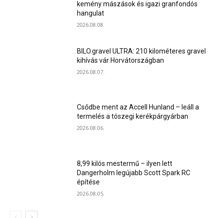
kemény mászások és igazi granfondós
hangulat
2026.08.08.
BILO.gravel ULTRA: 210 kilométeres gravel
kihívás vár Horvátországban
2026.08.07.
Csődbe ment az Accell Hunland – leáll a
termelés a tószegi kerékpárgyárban
2026.08.06.
8,99 kilós mestermű – ilyen lett
Dangerholm legújabb Scott Spark RC
építése
2026.08.05.