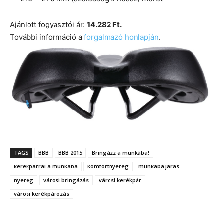
Ajánlott fogyasztói ár:
14.282 Ft.
További információ a
forgalmazó honlapján
.
TAGS
BBB
BBB 2015
Bringázz a munkába!
kerékpárral a munkába
komfortnyereg
munkába járás
nyereg
városi bringázás
városi kerékpár
városi kerékpározás