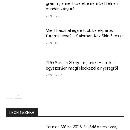
gramm, amiért cserébe nem kell félnem
minden kátyútól
2026.07.20.
Miért használ egyre több kerékpáros
futómellényt? – Salomon Adv Skin 5 teszt
2026.08.01.
PRO Stealth 3D nyereg teszt – amikor
egyszerűen megfeledkezel a nyeregről
2026.07.27.
LEGFRISSEBB
Tour de Mátra 2026: fejlődő szervezés,