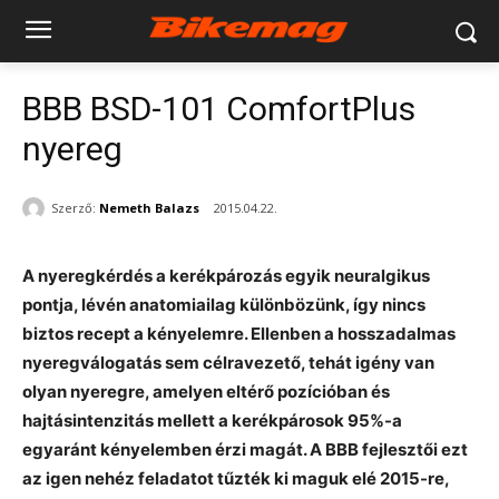
BBB BSD-101 ComfortPlus
nyereg
Szerző:
Nemeth Balazs
2015.04.22.
A nyeregkérdés a kerékpározás egyik neuralgikus
pontja, lévén anatomiailag különbözünk, így nincs
biztos recept a kényelemre. Ellenben a hosszadalmas
nyeregválogatás sem célravezető, tehát igény van
olyan nyeregre, amelyen eltérő pozícióban és
hajtásintenzitás mellett a kerékpárosok 95%-a
egyaránt kényelemben érzi magát. A BBB fejlesztői ezt
az igen nehéz feladatot tűzték ki maguk elé 2015-re,