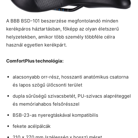
A BBB BSD-101 beszerzése megfontolandó minden
kerékpáros háztartásban, főképp az olyan életszerű
helyzetekben, amikor több személy többféle célra
használ egyetlen kerékpárt.
ComfortPlus technológia:
alacsonyabb orr-rész, hosszanti anatómikus csatorna
és lapos szögű ülőcsonti terület
dupla sűrűségű szivacsbetét, PU-szivacs alapréteggel
és memóriahabos felsőrésszel
BSB-23-as nyeregtáskával kompatibilis
fekete acélpálcák
210 x 270 mm (szélesség x hossz) méret