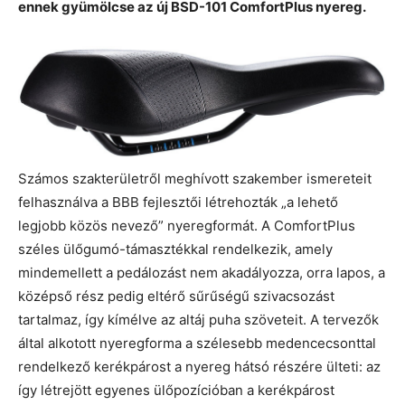
ennek gyümölcse az új BSD-101 ComfortPlus nyereg.
Számos szakterületről meghívott szakember ismereteit
felhasználva a BBB fejlesztői létrehozták „a lehető
legjobb közös nevező” nyeregformát. A ComfortPlus
széles ülőgumó-támasztékkal rendelkezik, amely
mindemellett a pedálozást nem akadályozza, orra lapos, a
középső rész pedig eltérő sűrűségű szivacsozást
tartalmaz, így kímélve az altáj puha szöveteit. A tervezők
által alkotott nyeregforma a szélesebb medencecsonttal
rendelkező kerékpárost a nyereg hátsó részére ülteti: az
így létrejött egyenes ülőpozícióban a kerékpárost