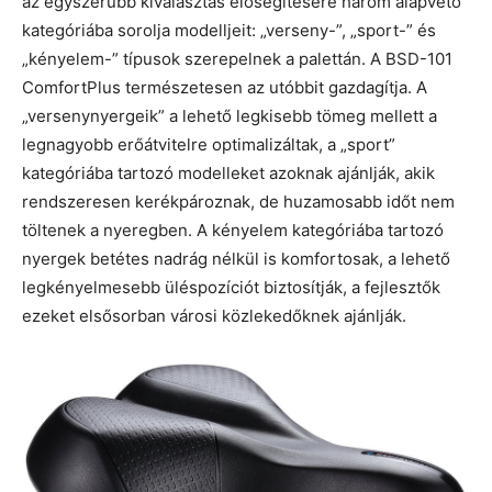
az egyszerűbb kiválasztás elősegítésére három alapvető
kategóriába sorolja modelljeit: „verseny-”, „sport-” és
„kényelem-” típusok szerepelnek a palettán. A BSD-101
ComfortPlus természetesen az utóbbit gazdagítja. A
„versenynyergeik” a lehető legkisebb tömeg mellett a
legnagyobb erőátvitelre optimalizáltak, a „sport”
kategóriába tartozó modelleket azoknak ajánlják, akik
rendszeresen kerékpároznak, de huzamosabb időt nem
töltenek a nyeregben. A kényelem kategóriába tartozó
nyergek betétes nadrág nélkül is komfortosak, a lehető
legkényelmesebb üléspozíciót biztosítják, a fejlesztők
ezeket elsősorban városi közlekedőknek ajánlják.