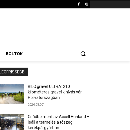
BOLTOK
LEGFRISSEBB
BILO.gravel ULTRA: 210
kilométeres gravel kihívás vár
Horvátországban
2026.08.07.
Csődbe ment az Accell Hunland –
leáll a termelés a tószegi
kerékpárgyárban