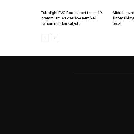
Tubolight EVO Road insert teszt: 19
Miért haszn
gramm, amiért cserébe nem kell
futómellény
félnem minden kátyútól
teszt