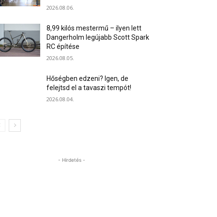
2026.08.06.
8,99 kilós mestermű – ilyen lett
Dangerholm legújabb Scott Spark
RC építése
2026.08.05.
Hőségben edzeni? Igen, de
felejtsd el a tavaszi tempót!
2026.08.04.
- Hirdetés -