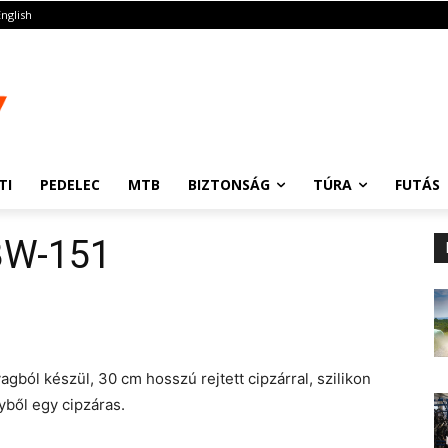
English
TI
PEDELEC
MTB
BIZTONSÁG
TÚRA
FUTÁS
BW-151
ól készül, 30 cm hosszú rejtett cipzárral, szilikon
yből egy cipzáras.