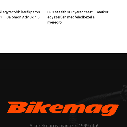
ál egyre több kerékpáros
PRO Stealth 3D nyereg teszt – amikor
t? – Salomon Adv Skin 5
egyszerűen megfeledkezel a
nyeregről
A kerékpáros magazin 1999 óta!