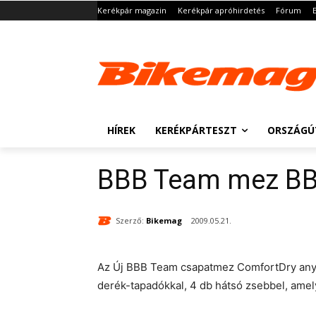
Kerékpár magazin
Kerékpár apróhirdetés
Fórum
HÍREK
KERÉKPÁRTESZT
ORSZÁGÚ
BBB Team mez B
Szerző:
Bikemag
2009.05.21.
Az Új BBB Team csapatmez ComfortDry anyagb
derék-tapadókkal, 4 db hátsó zsebbel, amel