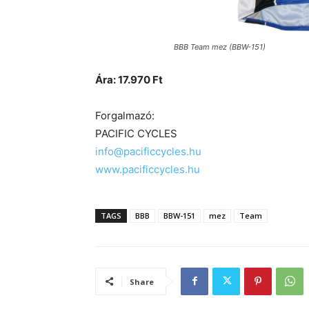
BBB Team mez (BBW-151)
Ára: 17.970 Ft
Forgalmazó:
PACIFIC CYCLES
info@pacificcycles.hu
www.pacificcycles.hu
TAGS
BBB
BBW-151
mez
Team
Share